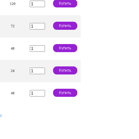
120
72
48
24
48
е