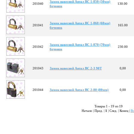
Замок навесной Антал ВС 1-850 (50мм)
201040
130.00
бочонок
Замок навесной Антал ВС 1-860 (60мм)
201041
165.00
бочонок
Замок навесной Антал ВС 1-870 (70мм)
201042
230.00
бочонок
201043
Замок навесной Антал ВС 2-3 90Т
0,00
201044
Замок навесной Антал ВС 2-80 (80мм)
0,00
Товары 1 - 19 из 19
Начало | Пред. |
1
| След. | Конец
|
Вс