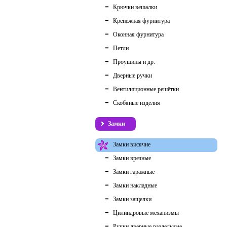
Крючки вешалки
Крепежная фурнитура
Оконная фурнитура
Петли
Проушины и др.
Дверные ручки
Вентиляционные решётки
Скобяные изделия
Замки
Замки висячие
Замки врезные
Замки гаражные
Замки накладные
Замки защелки
Цилиндровые механизмы
Ручки дверные раздельные