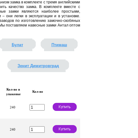
низм замка в комплекте с тремя английскими
ить качество замка. В комплекте вместе с
сные замки являются наиболее простыми,
 они легки в эксплуатации и в установке.
аводов по изготовлению замочно-скобяных
 Мы поставляем навесные замки Антал оптом
Булат
Птимаш
Зенит Димитровград
Кол-во в
Кол-во
упаковке
240
240