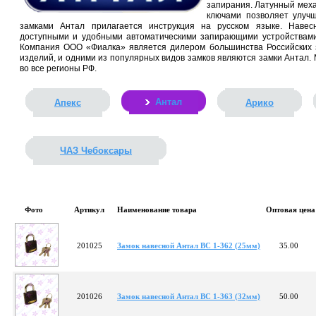
запирания. Латунный меха
ключами позволяет улучш
замками Антал прилагается инструкция на русском языке. Наве
доступными и удобными автоматическими запирающими устройствами –
Компания ООО «Фиалка» является дилером большинства Российских з
изделий, и одними из популярных видов замков являются замки Антал.
во все регионы РФ.
Антал
Апекс
Арико
ЧАЗ Чебоксары
Фото
Артикул
Наименование товара
Оптовая цена
201025
Замок навесной Антал ВС 1-362 (25мм)
35.00
201026
Замок навесной Антал ВС 1-363 (32мм)
50.00