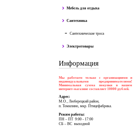
Мебель для отдыха
Сантехника
Сантехнические троса
Электротовары
Информация
Мы работаем только с организациями и
индивидуальными предпринимателями!
Минимальная сумма покупки в нашем
интернет-магазине составляет 10000 рублей.
Адрес:
М.О., Люберецкий район,
п. Томилино, мкр. Птицефабрика.
Режим работы:
ПH – ПT 9:00 - 17:00
CБ – BC выходной