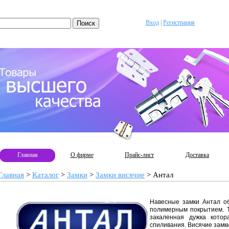
Вход
|
Регистрация
Главная
О фирме
Прайс-лист
Доставка
Главная
>
Каталог
>
Замки
>
Замки висячие
>
Антал
Навесные замки Антал о
полимерным покрытием. Т
закаленная дужка котор
спиливания. Висячие замк