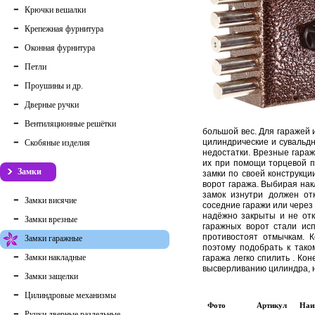
Крючки вешалки
Крепежная фурнитура
Оконная фурнитура
Петли
Проушины и др.
Дверные ручки
Вентиляционные решётки
большой вес. Для гаражей 
цилиндрические и сувальдн
Скобяные изделия
недостатки. Врезные гараж
их при помощи торцевой п
Замки
замки по своей конструкци
ворот гаража. Выбирая нак
замок изнутри должен от
Замки висячие
соседние гаражи или через 
надёжно закрыты и не отк
Замки врезные
гаражных ворот стали ис
противостоят отмычкам. К
Замки гаражные
поэтому подобрать к тако
Замки накладные
гаража легко спилить . Ко
высверливанию цилиндра, н
Замки защелки
Цилиндровые механизмы
Фото
Артикул
Наи
Ручки дверные раздельные