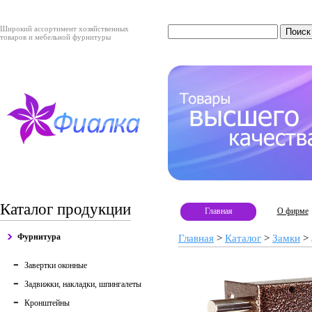
Широкий ассортимент хозяйственных
товаров и мебельной фурнитуры
Каталог продукции
Главная
О фирме
Фурнитура
Главная
>
Каталог
>
Замки
>
Завертки оконные
Задвижки, накладки, шпингалеты
Кронштейны