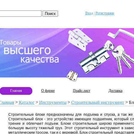
Вход
|
Регистрация
Главная
О фирме
Прайс-лист
Доставка
Главная
>
Каталог
>
Инструменты
>
Строительный инструмент
>
Бл
Строительные блоки предназначены для подъема и спуска, а так же 
Строительный блок - это устройство имеющее подшипник, который с
трение и облегчает подъем. Блоки строительные широко применяетс
большую высоту тяжелый груз. Этот строительный инструмент в завис
металлическим тросом, так и с веревкой. Блок строительный представл