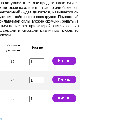
 по окружности. Желоб предназначается для
, которые находятся на стене или балке, он
роительный будет двигаться, называется он
днятия небольшого веса грузов. Подвижный
прилагаемой силы. Можно скомбинировать из
ться полиспаст, при которой выигрываешь в
дъемами и спусками различных грузов, то
оптом.
Кол-во в
Кол-во
упаковке
15
20
20
е