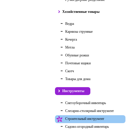
Хозяйственные товары
Ведра
Карнизы струнные
Кочерга
Метла
Обувные рожки
Почтовые ящики
Скотч
Товары для дома
Инструменты
Снегоуборочный инвентарь
Слесарно-столярный инструмент
Строительный инструмент
Садово-огородный инвентарь