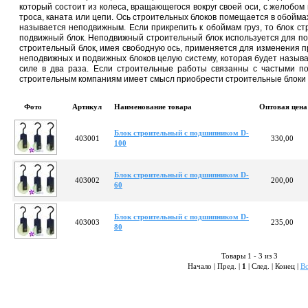
который состоит из колеса, вращающегося вокруг своей оси, с желобом
троса, каната или цепи. Ось строительных блоков помещается в обоймах
называется неподвижным. Если прикрепить к обоймам груз, то блок ст
подвижный блок. Неподвижный строительный блок используется для по
строительный блок, имея свободную ось, применяется для изменения 
неподвижных и подвижных блоков целую систему, которая будет называ
силе в два раза. Если строительные работы связанны с частыми по
строительным компаниям имеет смысл приобрести строительные блоки 
Фото
Артикул
Наименование товара
Оптовая цена
Блок строительный с подшипником D-
403001
330,00
100
Блок строительный с подшипником D-
403002
200,00
60
Блок строительный с подшипником D-
403003
235,00
80
Товары 1 - 3 из 3
Начало | Пред. |
1
| След. | Конец
|
Вс