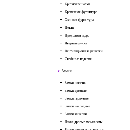
Крючки вешалки
Крепежная фурнитура
Оконная фурнитура
Петли
Проушины и др.
Дверные ручки
Вентиляционные решётки
Скобяные изделия
Замки
Замки висячие
Замки врезные
Замки гаражные
Замки накладные
Замки защелки
Цилиндровые механизмы
Ручки дверные раздельные