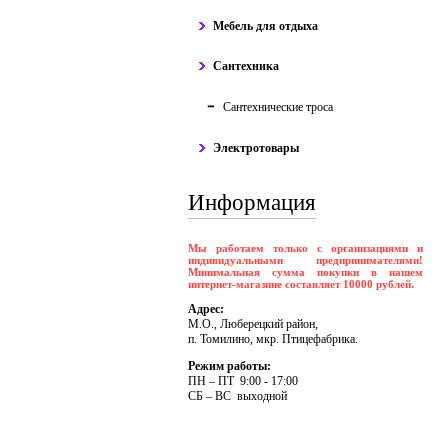
Мебель для отдыха
Сантехника
Сантехнические троса
Электротовары
Информация
Мы работаем только с организациями и
индивидуальными предпринимателями!
Минимальная сумма покупки в нашем
интернет-магазине составляет 10000 рублей.
Адрес:
М.О., Люберецкий район,
п. Томилино, мкр. Птицефабрика.
Режим работы:
ПH – ПT 9:00 - 17:00
CБ – BC выходной