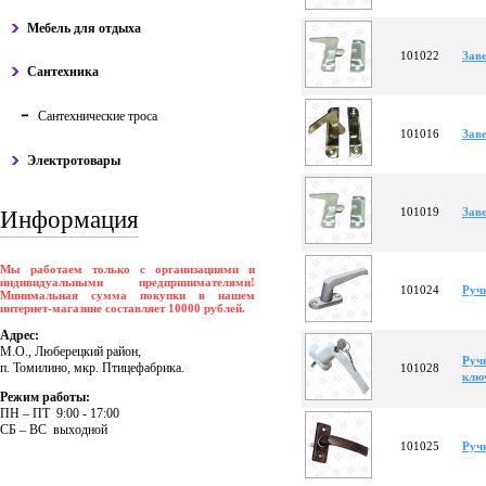
Мебель для отдыха
101022
Зав
Сантехника
Сантехнические троса
101016
Зав
Электротовары
101019
Зав
Информация
Мы работаем только с организациями и
индивидуальными предпринимателями!
101024
Руч
Минимальная сумма покупки в нашем
интернет-магазине составляет 10000 рублей.
Адрес:
М.О., Люберецкий район,
Руч
п. Томилино, мкр. Птицефабрика.
101028
клю
Режим работы:
ПH – ПT 9:00 - 17:00
CБ – BC выходной
101025
Руч