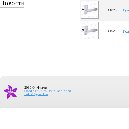
Новости
101026
Руч
101023
Ручк
2009 © «Фиалка»
(495) 542-76-80
,
(495) 558-62-68
fialka94@mail.ru