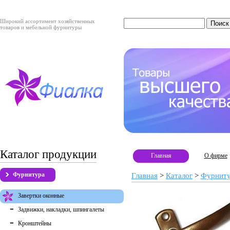
Широкий ассортимент хозяйственных
товаров и мебельной фурнитуры
Каталог продукции
Главная
О фирме
Фурнитура
Главная
>
Каталог
>
Фурнит
Завертки оконные
Задвижки, накладки, шпингалеты
Кронштейны