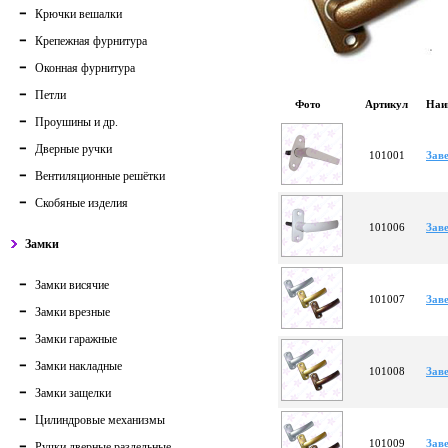
Крючки вешалки
Крепежная фурнитура
Оконная фурнитура
Петли
Фото
Артикул
Наи
Проушины и др.
Дверные ручки
101001
Заве
Вентиляционные решётки
Скобяные изделия
101006
Зав
Замки
Замки висячие
101007
Зав
Замки врезные
Замки гаражные
Замки накладные
101008
Заве
Замки защелки
Цилиндровые механизмы
101009
Зав
Ручки дверные раздельные