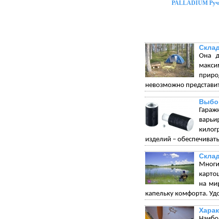
PALLADIUM Ручк
Склад
Она д
макси
приро
невозможно представит
Выбо
Гараж
варьи
килог
изделий – обеспечивать
Склад
Многи
карто
на ми
капельку комфорта. Удо
Харак
Наибо