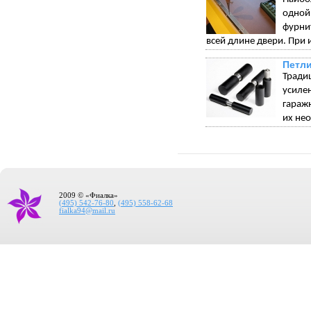
одной
фурни
всей длине двери. При 
Петли
Тради
усиле
гараж
их не
2009 © «Фиалка»
(495) 542-76-80
,
(495) 558-62-68
fialka94@mail.ru