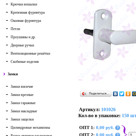
Крючки вешалки
Крепежная фурнитура
Оконная фурнитура
Петли
Проушины и др.
Дверные ручки
Вентиляционные решётки
Скобяные изделия
Замки
Замки висячие
Поделиться…
Замки врезные
Замки гаражные
Артикул:
101026
Замки накладные
Кол-во в упаковке:
150 шт
Замки защелки
ОПТ 1:
0,00 руб.
Цилиндровые механизмы
?
ОПТ 2:
0,00 руб.
?
Ручки дверные раздельные