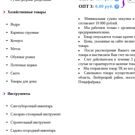
ОПТ 3:
0,00 руб.
?
Хозяйственные товары
Минимальная сумма покупки в 
составляет 10 000 рублей.
Ведра
Мы работаем только с организ
предпринимателями.
Карнизы струнные
Товар отпускается только кратно
Кочерга
Цены, указанные на сайте являю
товара.
Метла
После рассмотрения Вашего за
товара и выставляем Вам счет на опл
Обувные рожки
Счет действителен в течении 3
случае не гарантируется наличие тов
Почтовые ящики
Мы отправляем товар ТК во все
Самовывоз товара осуществляет
Скотч
область, Люберецкий район, посе
Товары для дома
Птицефабрика.
Инструменты
Снегоуборочный инвентарь
Слесарно-столярный инструмент
Строительный инструмент
Садово-огородный инвентарь