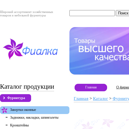
Широкий ассортимент хозяйственных
товаров и мебельной фурнитуры
Каталог продукции
Главная
О фирм
Фурнитура
Главная
>
Каталог
>
Фурнит
Завертки оконные
Задвижки, накладки, шпингалеты
Кронштейны