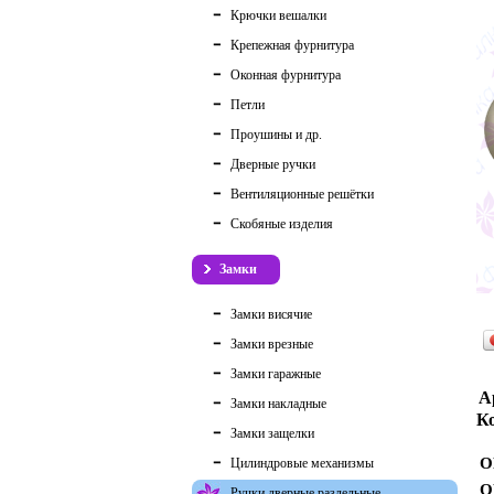
Крючки вешалки
Крепежная фурнитура
Оконная фурнитура
Петли
Проушины и др.
Дверные ручки
Вентиляционные решётки
Скобяные изделия
Замки
Замки висячие
Замки врезные
Замки гаражные
А
Замки накладные
Ко
Замки защелки
О
Цилиндровые механизмы
О
Ручки дверные раздельные