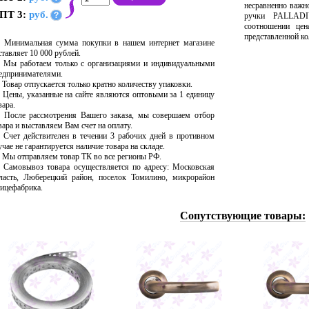
несравненно важн
ПТ 3:
руб.
?
ручки PALLADI
соотношении цен
представленной ко
Минимальная сумма покупки в нашем интернет магазине
ставляет 10 000 рублей.
Мы работаем только с организациями и индивидуальными
едпринимателями.
Товар отпускается только кратно количеству упаковки.
Цены, указанные на сайте являются оптовыми за 1 единицу
вара.
После рассмотрения Вашего заказа, мы совершаем отбор
вара и выставляем Вам счет на оплату.
Счет действителен в течении 3 рабочих дней в противном
учае не гарантируется наличие товара на складе.
Мы отправляем товар ТК во все регионы РФ.
Самовывоз товара осуществляется по адресу: Московская
ласть, Люберецкий район, поселок Томилино, микрорайон
ицефабрика.
Сопутствующие товары: