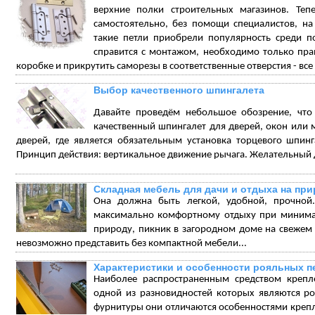
верхние полки строительных магазинов. Теп
самостоятельно, без помощи специалистов, на
такие петли приобрели популярность среди п
справится с монтажом, необходимо только пра
коробке и прикрутить саморезы в соответственные отверстия - все 
Выбор качественного шпингалета
Давайте проведём небольшое обозрение, что
качественный шпингалет для дверей, окон или 
дверей, где является обязательным установка торцевого шпинг
Принцип действия: вертикальное движение рычага. Желательный д
Складная мебель для дачи и отдыха на пр
Она должна быть легкой, удобной, прочной.
максимально комфортному отдыху при минимал
природу, пикник в загородном доме на свежем в
невозможно представить без компактной мебели...
Характеристики и особенности рояльных п
Наиболее распространенным средством крепл
одной из разновидностей которых являются р
фурнитуры они отличаются особенностями крепл