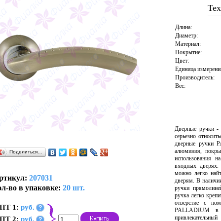
Тех
Длина:
Диаметр:
Материал:
Покрытие:
Цвет:
Единица измерени
Производитель:
Вес:
Дверные ручки -
серьезно относит
дверные ручки 
алюминия, покры
Поделиться…
использования н
входных дверях.
можно легко най
ртикул:
207031
дверям. В наличи
л-во в упаковке:
20 шт.
ручки прямолине
ручка легко крепи
отверстие с по
ПТ 1:
руб.
?
PALLADIUM в т
привлекательны
ПТ 2:
руб.
?