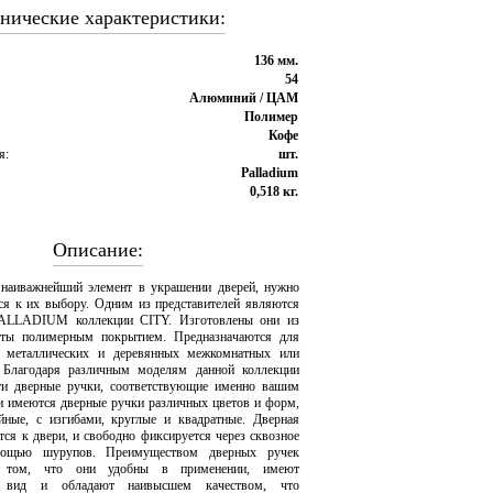
нические характеристики:
136 мм.
54
Алюминий / ЦАМ
Полимер
Кофе
я:
шт.
Palladium
0,518 кг.
Описание:
 наиважнейший элемент в украшении дверей, нужно
ься к их выбору. Одним из представителей являются
PALLADIUM коллекции CITY. Изготовлены они из
ты полимерным покрытием. Предназначаются для
а металлических и деревянных межкомнатных или
 Благодаря различным моделям данной коллекции
ти дверные ручки, соответствующие именно вашим
и имеются дверные ручки различных цветов и форм,
йные, с изгибами, круглые и квадратные. Дверная
тся к двери, и свободно фиксируется через сквозное
мощью шурупов. Преимуществом дверных ручек
ом, что они удобны в применении, имеют
й вид и обладают наивысшем качеством, что