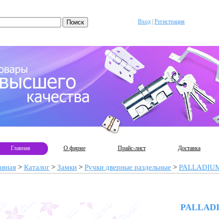
Вход
|
Регистрация
Главная
О фирме
Прайс-лист
Доставка
авная
>
Каталог
>
Замки
>
Ручки дверные раздельные
>
PALLADIU
PALLADI