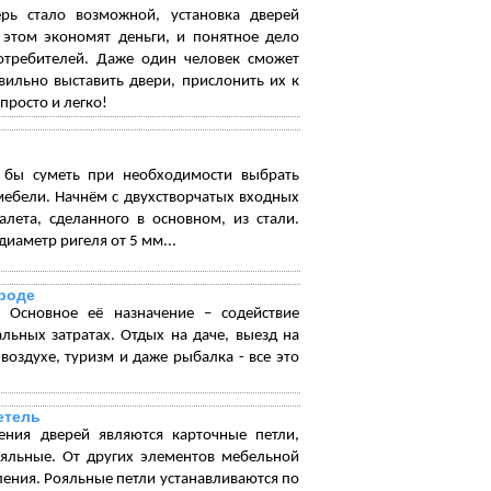
ерь стало возможной, установка дверей
 этом экономят деньги, и понятное дело
отребителей. Даже один человек сможет
вильно выставить двери, прислонить их к
просто и легко!
 бы суметь при необходимости выбрать
мебели. Начнём с двухстворчатых входных
алета, сделанного в основном, из стали.
иаметр ригеля от 5 мм...
ироде
 Основное её назначение – содействие
ьных затратах. Отдых на даче, выезд на
оздухе, туризм и даже рыбалка - все это
етель
ения дверей являются карточные петли,
ояльные. От других элементов мебельной
ения. Рояльные петли устанавливаются по