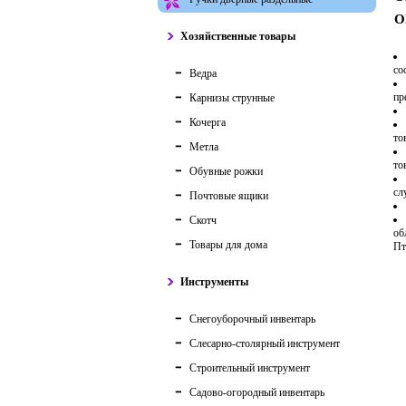
О
Хозяйственные товары
со
Ведра
пр
Карнизы струнные
Кочерга
то
Метла
то
Обувные рожки
сл
Почтовые ящики
Скотч
об
Товары для дома
Пт
Инструменты
Снегоуборочный инвентарь
Слесарно-столярный инструмент
Строительный инструмент
Садово-огородный инвентарь