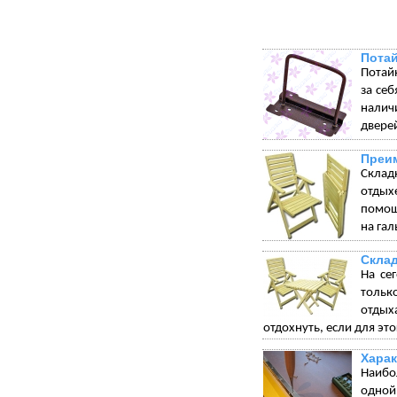
Пота
Потай
за себ
налич
дверей
Преим
Склад
отдых
помощ
на гал
Склад
На се
тольк
отдых
отдохнуть, если для эт
Харак
Наибо
одной