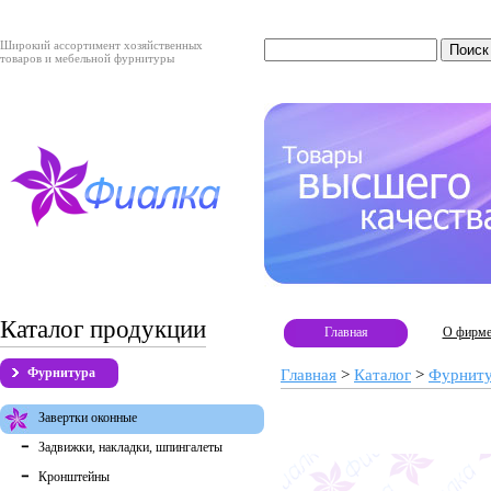
Широкий ассортимент хозяйственных
товаров и мебельной фурнитуры
Каталог продукции
Главная
О фирм
Фурнитура
Главная
>
Каталог
>
Фурнит
Завертки оконные
Задвижки, накладки, шпингалеты
Кронштейны