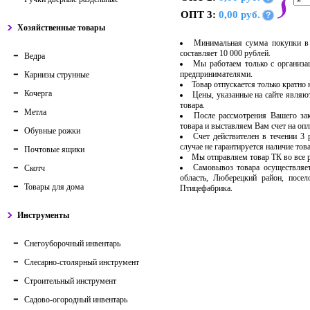
ОПТ 3:
0,00 руб.
?
Хозяйственные товары
Минимальная сумма покупки в 
составляет 10 000 рублей.
Ведра
Мы работаем только с организ
предпринимателями.
Карнизы струнные
Товар отпускается только кратно
Кочерга
Цены, указанные на сайте являю
товара.
Метла
После рассмотрения Вашего за
товара и выставляем Вам счет на опл
Обувные рожки
Счет действителен в течении 3
случае не гарантируется наличие тов
Почтовые ящики
Мы отправляем товар ТК во все
Самовывоз товара осуществляет
Скотч
область, Люберецкий район, посе
Товары для дома
Птицефабрика.
Инструменты
Снегоуборочный инвентарь
Слесарно-столярный инструмент
Строительный инструмент
Садово-огородный инвентарь