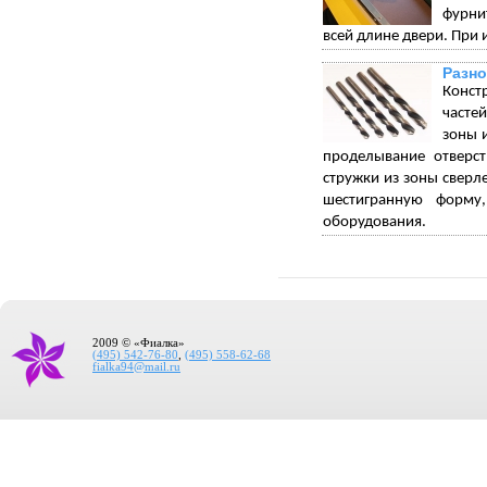
фурни
всей длине двери. При 
Разно
Конст
часте
зоны 
проделывание отверст
стружки из зоны сверл
шестигранную форму
оборудования.
2009 © «Фиалка»
(495) 542-76-80
,
(495) 558-62-68
fialka94@mail.ru