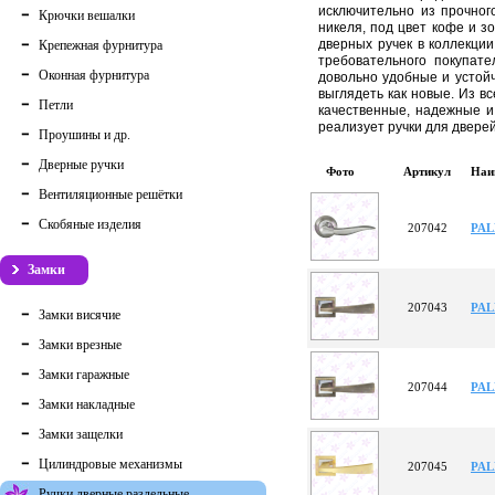
исключительно из прочног
Крючки вешалки
никеля, под цвет кофе и з
дверных ручек в коллекции
Крепежная фурнитура
требовательного покупат
Оконная фурнитура
довольно удобные и устойч
выглядеть как новые. Из в
Петли
качественные, надежные и
реализует ручки для двере
Проушины и др.
Дверные ручки
Фото
Артикул
Наи
Вентиляционные решётки
Скобяные изделия
207042
PAL
Замки
207043
PAL
Замки висячие
Замки врезные
Замки гаражные
207044
PAL
Замки накладные
Замки защелки
Цилиндровые механизмы
207045
PAL
Ручки дверные раздельные