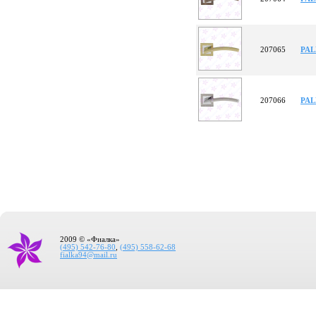
207065
PAL
207066
PAL
2009 © «Фиалка»
(495) 542-76-80
,
(495) 558-62-68
fialka94@mail.ru