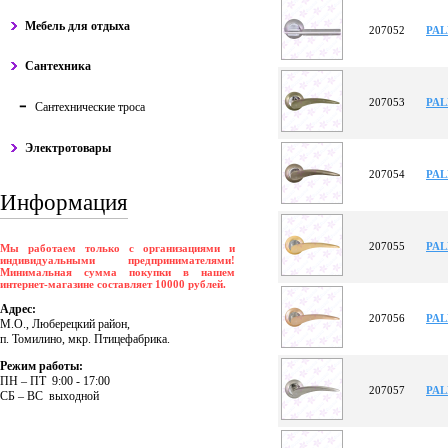
Мебель для отдыха
207052
PAL
Сантехника
207053
PAL
Сантехнические троса
Электротовары
207054
PAL
Информация
207055
PAL
Мы работаем только с организациями и
индивидуальными предпринимателями!
Минимальная сумма покупки в нашем
интернет-магазине составляет 10000 рублей.
Адрес:
207056
PAL
М.О., Люберецкий район,
п. Томилино, мкр. Птицефабрика.
Режим работы:
ПH – ПT 9:00 - 17:00
207057
PAL
CБ – BC выходной