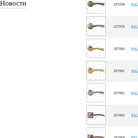
Новости
207058
PAL
207059
PAL
207060
PAL
207061
PAL
207062
PAL
207063
PAL
207064
PAL