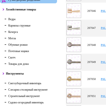
Хозяйственные товары
207046
PAL
Ведра
Карнизы струнные
207047
PAL
Кочерга
Метла
Обувные рожки
207048
PAL
Почтовые ящики
Скотч
207049
PAL
Товары для дома
Инструменты
207050
PAL
Снегоуборочный инвентарь
Слесарно-столярный инструмент
Строительный инструмент
207051
PAL
Садово-огородный инвентарь