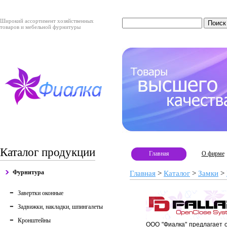
Широкий ассортимент хозяйственных
товаров и мебельной фурнитуры
Каталог продукции
Главная
О фирме
Фурнитура
Главная
>
Каталог
>
Замки
>
Завертки оконные
Задвижки, накладки, шпингалеты
Кронштейны
ООО "Фиалка" предлагает о