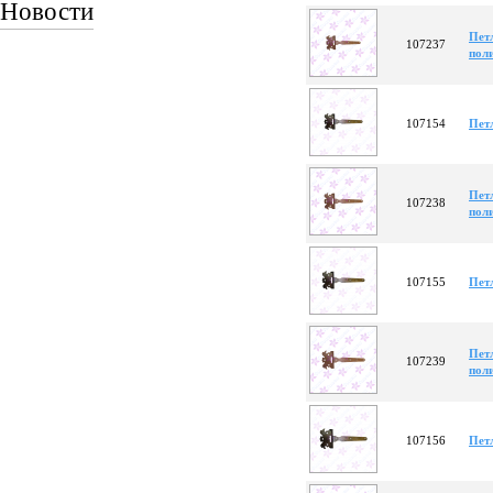
Новости
Пет
107237
пол
107154
Пет
Пет
107238
пол
107155
Пет
Пет
107239
пол
107156
Пет