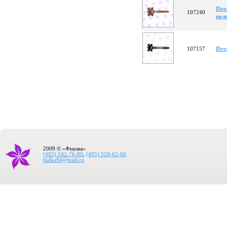
Пет
107240
пол
107157
Пет
2009 © «Фиалка»
(495) 542-76-80
,
(495) 558-62-68
fialka94@mail.ru