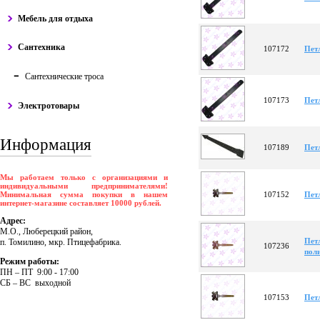
Мебель для отдыха
Сантехника
107172
Пет
Сантехнические троса
107173
Пет
Электротовары
Информация
107189
Пет
Мы работаем только с организациями и
индивидуальными предпринимателями!
Минимальная сумма покупки в нашем
107152
Пет
интернет-магазине составляет 10000 рублей.
Адрес:
М.О., Люберецкий район,
Пет
п. Томилино, мкр. Птицефабрика.
107236
пол
Режим работы:
ПH – ПT 9:00 - 17:00
CБ – BC выходной
107153
Пет