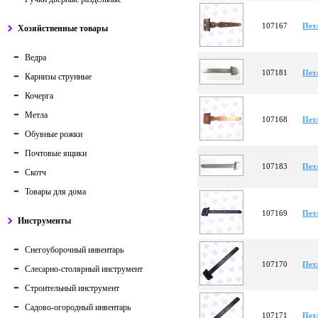
107167
Пет
Хозяйственные товары
Ведра
107181
Пет
Карнизы струнные
Кочерга
Метла
107168
Пет
Обувные рожки
Почтовые ящики
107183
Пет
Скотч
Товары для дома
107169
Пет
Инструменты
Снегоуборочный инвентарь
107170
Пет
Слесарно-столярный инструмент
Строительный инструмент
Садово-огородный инвентарь
107171
Пет