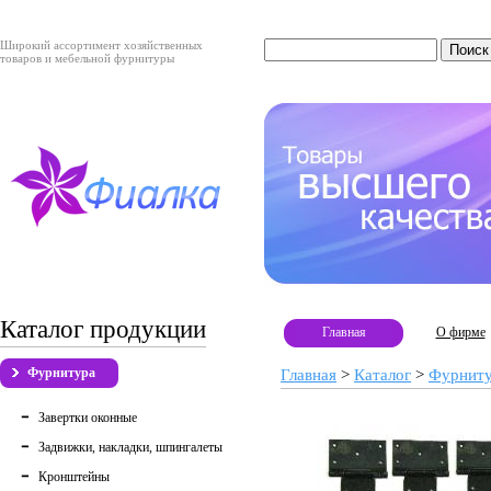
Широкий ассортимент хозяйственных
товаров и мебельной фурнитуры
Каталог продукции
Главная
О фирме
Фурнитура
Главная
>
Каталог
>
Фурнит
Завертки оконные
Задвижки, накладки, шпингалеты
Кронштейны