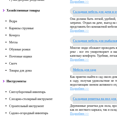
Подробнее >>
Хозяйственные товары
Складная мебель для дачи и о
Она должна быть легкой, удобной
Ведра
затратах. Отдых на даче, выезд на
представить без компактной мебели.
Карнизы струнные
Подробнее >>
Кочерга
Складная мебель для рыбалки
Метла
Многие люди обожают проводить вр
Обувные рожки
реке - все это умиротворяет и н
капельку комфорта. Удобная, легка
Почтовые ящики
Подробнее >>
Скотч
Мебель для сада
Товары для дома
Как приятно выйти в сад около до
в саду, получая удовольствие не 
Инструменты
недостающим звеном активного отд
Подробнее >>
Снегоуборочный инвентарь
Складная решетка на пол для 
Слесарно-столярный инструмент
Деревянные решетки для пола, про
Строительный инструмент
как из жесткого каркаса, так и ск
Садово-огородный инвентарь
Подробнее >>