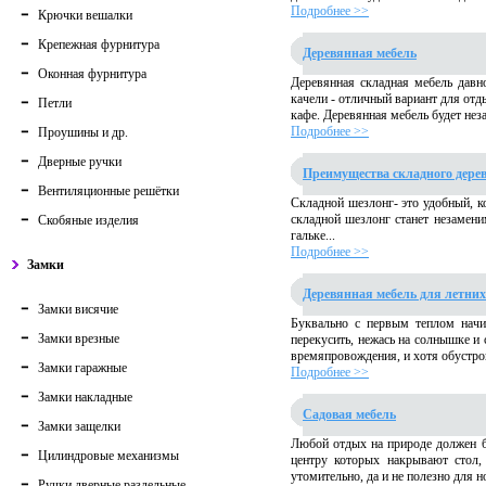
Подробнее >>
Крючки вешалки
Крепежная фурнитура
Деревянная мебель
Оконная фурнитура
Деревянная складная мебель давно
качели - отличный вариант для отд
Петли
кафе. Деревянная мебель будет неза
Подробнее >>
Проушины и др.
Дверные ручки
Преимущества складного дере
Вентиляционные решётки
Складной шезлонг- это удобный, к
складной шезлонг станет незамен
Скобяные изделия
гальке...
Подробнее >>
Замки
Деревянная мебель для летних
Замки висячие
Буквально с первым теплом начин
Замки врезные
перекусить, нежась на солнышке и
времяпровождения, и хотя обустрой
Замки гаражные
Подробнее >>
Замки накладные
Садовая мебель
Замки защелки
Любой отдых на природе должен б
Цилиндровые механизмы
центру которых накрывают стол,
утомительно, да и не полезно для но
Ручки дверные раздельные