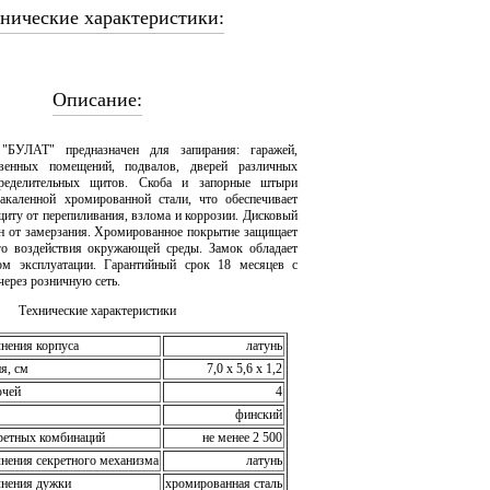
нические характеристики:
Описание:
"БУЛАТ" предназначен для запирания: гаражей,
твенных помещений, подвалов, дверей различных
пределительных щитов. Скоба и запорные штыри
акаленной хромированной стали, что обеспечивает
иту от перепиливания, взлома и коррозии. Дисковый
 от замерзания. Хромированное покрытие защищает
го воздействия окружающей среды. Замок обладает
ом эксплуатации. Гарантийный срок 18 месяцев с
ерез розничную сеть.
Технические характеристики
нения корпуса
латунь
я, cм
7,0 х 5,6 х 1,2
ючей
4
финский
ретных комбинаций
не менее 2 500
нения секретного механизма
латунь
лнения дужки
хромированная сталь