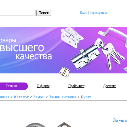
Вход
|
Регистрация
Главная
О фирме
Прайс-лист
Доставка
авная
>
Каталог
>
Замки
>
Замки висячие
>
Булат
Замок