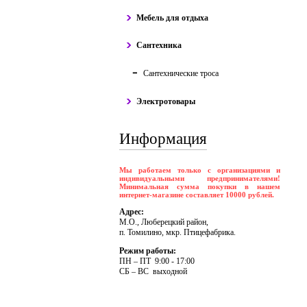
Мебель для отдыха
Сантехника
Сантехнические троса
Электротовары
Информация
Мы работаем только с организациями и
индивидуальными предпринимателями!
Минимальная сумма покупки в нашем
интернет-магазине составляет 10000 рублей.
Адрес:
М.О., Люберецкий район,
п. Томилино, мкр. Птицефабрика.
Режим работы:
ПH – ПT 9:00 - 17:00
CБ – BC выходной