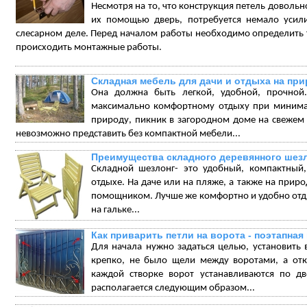
Несмотря на то, что конструкция петель довольно
их помощью дверь, потребуется немало усил
слесарном деле. Перед началом работы необходимо определить тип 
происходить монтажные работы.
Складная мебель для дачи и отдыха на пр
Она должна быть легкой, удобной, прочной.
максимально комфортному отдыху при минимал
природу, пикник в загородном доме на свежем в
невозможно представить без компактной мебели...
Преимущества складного деревянного шез
Складной шезлонг- это удобный, компактный
отдыхе. На даче или на пляже, а также на прир
помощником. Лучше же комфортно и удобно отдых
на гальке...
Как приварить петли на ворота - поэтапная
Для начала нужно задаться целью, установить
крепко, не было щели между воротами, а отк
каждой створке ворот устанавливаются по дв
располагается следующим образом...