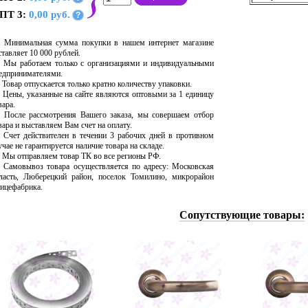
ПТ 3:
0,00 руб.
?
Минимальная сумма покупки в нашем интернет магазине
ставляет 10 000 рублей.
Мы работаем только с организациями и индивидуальными
едпринимателями.
Товар отпускается только кратно количеству упаковки.
Цены, указанные на сайте являются оптовыми за 1 единицу
вара.
После рассмотрения Вашего заказа, мы совершаем отбор
вара и выставляем Вам счет на оплату.
Счет действителен в течении 3 рабочих дней в противном
учае не гарантируется наличие товара на складе.
Мы отправляем товар ТК во все регионы РФ.
Самовывоз товара осуществляется по адресу: Московская
ласть, Люберецкий район, поселок Томилино, микрорайон
ицефабрика.
Сопутствующие товары: