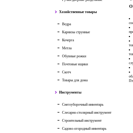
О
Хозяйственные товары
со
Ведра
пр
Карнизы струнные
Кочерга
то
Метла
то
Обувные рожки
сл
Почтовые ящики
Скотч
об
Товары для дома
Пт
Инструменты
Снегоуборочный инвентарь
Слесарно-столярный инструмент
Строительный инструмент
Садово-огородный инвентарь