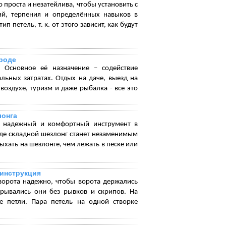
 проста и незатейлива, чтобы установить с
ий, терпения и определённых навыков в
петель, т. к. от этого зависит, как будут
ироде
 Основное её назначение – содействие
ьных затратах. Отдых на даче, выезд на
оздухе, туризм и даже рыбалка - все это
лонга
, надежный и комфортный инструмент в
оде складной шезлонг станет незаменимым
ать на шезлонге, чем лежать в песке или
 инструкция
 ворота надежно, чтобы ворота держались
рывались они без рывков и скрипов. На
е петли. Пара петель на одной створке