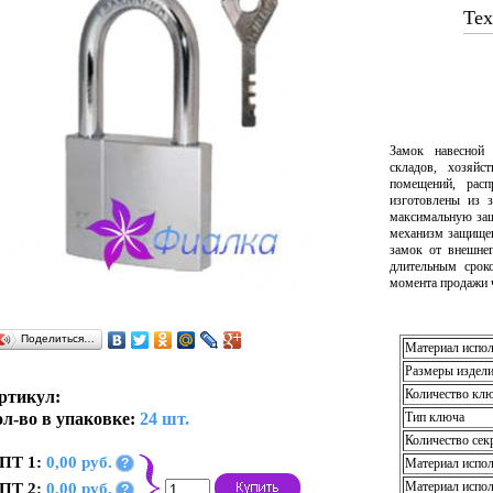
Тех
Замок навесной 
складов, хозяйс
помещений, рас
изготовлены из з
максимальную защ
механизм защищен
замок от внешне
длительным срок
момента продажи ч
Поделиться…
Материал испол
Размеры издели
Количество кл
ртикул:
л-во в упаковке:
24 шт.
Тип ключа
Количество сек
ПТ 1:
0,00 руб.
?
Материал испол
Материал испо
ПТ 2:
0,00 руб.
?