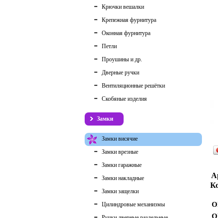
Крючки вешалки
Крепежная фурнитура
Оконная фурнитура
Петли
Проушины и др.
Дверные ручки
Вентиляционные решётки
Скобяные изделия
Замки
Замки висячие
Замки врезные
Замки гаражные
А
Замки накладные
Ко
Замки защелки
О
Цилиндровые механизмы
О
Ручки дверные раздельные