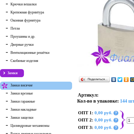
Крючки вешалки
Крепежная фурнитура
Оконная фурнитура
Петли
Проушины и др.
Дверные ручки
Вентиляционные решётки
Скобяные изделия
Замки
Поделиться…
Замки висячие
Замки врезные
Артикул:
Кол-во в упаковке:
144 шт
Замки гаражные
Замки накладные
ОПТ 1:
0,00 руб.
?
Замки защелки
ОПТ 2:
0,00 руб.
?
Цилиндровые механизмы
ОПТ 3:
0,00 руб.
?
Ручки дверные раздельные