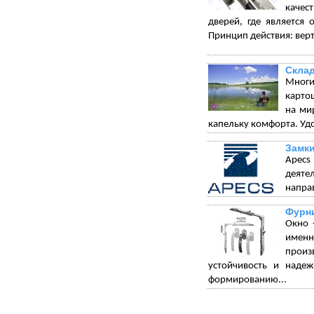
качес
дверей, где является 
Принцип действия: вер
Склад
Многи
карто
на ми
капельку комфорта. Удо
Замки
Apecs
деяте
напра
Фурни
Окно 
именн
произ
устойчивость и надеж
формированию...