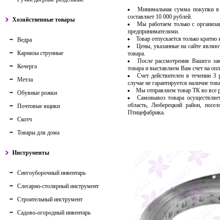
Минимальная сумма покупки в 
составляет 10 000 рублей.
Хозяйственные товары
Мы работаем только с организ
предпринимателями.
Товар отпускается только кратно
Ведра
Цены, указанные на сайте являю
Карнизы струнные
товара.
После рассмотрения Вашего за
Кочерга
товара и выставляем Вам счет на опл
Счет действителен в течении 3
Метла
случае не гарантируется наличие тов
Мы отправляем товар ТК во все
Обувные рожки
Самовывоз товара осуществляет
область, Люберецкий район, посе
Почтовые ящики
Птицефабрика.
Скотч
Товары для дома
Инструменты
Снегоуборочный инвентарь
Слесарно-столярный инструмент
Строительный инструмент
Садово-огородный инвентарь