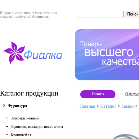
Широкий ассортимент хозяйственных
товаров и мебельной фурнитуры
Каталог продукции
Главная
О фирм
Фурнитура
Главная
>
Каталог
>
Замки
>
Завертки оконные
Задвижки, накладки, шпингалеты
Кронштейны