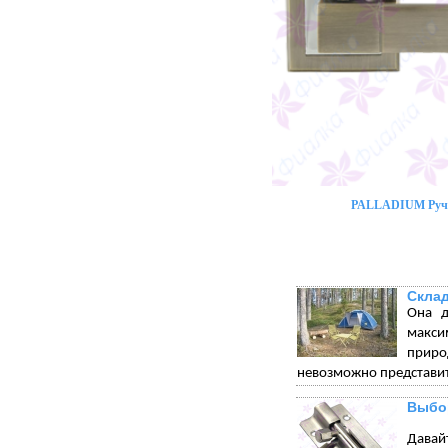
PALLADIUM Ручк
Склад
Она д
макси
приро
невозможно представит
Выбор
Давай