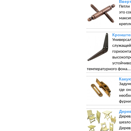
Вверт
Петли
это с
макси
крепле
Кронште
Универса
служащей 
горизонт
высокопр
устойчи
температурного фона...
Какую
Задумы
где о
необх
фурнит
Дере
Дерев
шезло
Дерев