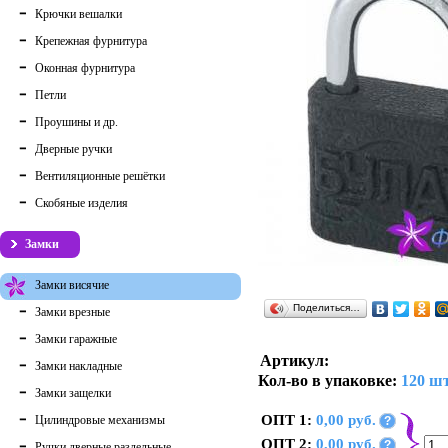
Крючки вешалки
Крепежная фурнитура
Оконная фурнитура
Петли
Проушины и др.
Дверные ручки
Вентиляционные решётки
Скобяные изделия
Замки
Замки висячие
Поделиться…
Замки врезные
Замки гаражные
Артикул:
Замки накладные
Кол-во в упаковке:
120 шт
Замки защелки
ОПТ 1:
0,00 руб.
Цилиндровые механизмы
?
ОПТ 2:
0,00 руб.
?
Ручки дверные раздельные