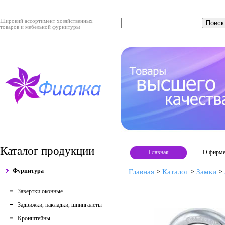
Широкий ассортимент хозяйственных
товаров и мебельной фурнитуры
Каталог продукции
Главная
О фирм
Фурнитура
Главная
>
Каталог
>
Замки
>
Завертки оконные
Задвижки, накладки, шпингалеты
Кронштейны