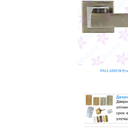
PALLADIUM Ручк
Двер
Дверн
оптим
срок 
улучша