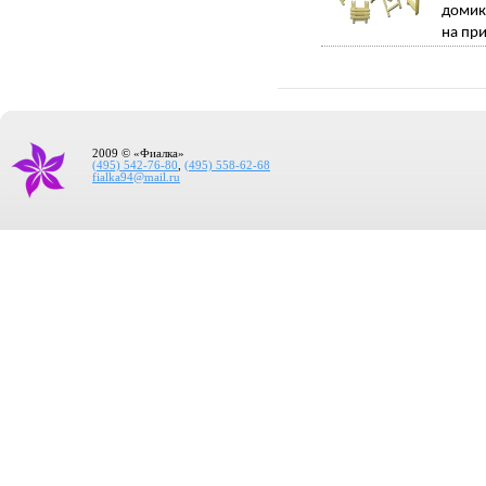
домик
на при
2009 © «Фиалка»
(495) 542-76-80
,
(495) 558-62-68
fialka94@mail.ru