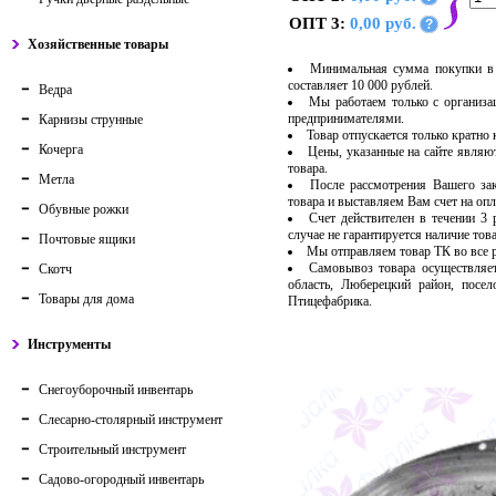
ОПТ 3:
0,00 руб.
?
Хозяйственные товары
Минимальная сумма покупки в 
составляет 10 000 рублей.
Ведра
Мы работаем только с организ
предпринимателями.
Карнизы струнные
Товар отпускается только кратно
Кочерга
Цены, указанные на сайте являю
товара.
Метла
После рассмотрения Вашего за
товара и выставляем Вам счет на опл
Обувные рожки
Счет действителен в течении 3
случае не гарантируется наличие тов
Почтовые ящики
Мы отправляем товар ТК во все
Самовывоз товара осуществляет
Скотч
область, Люберецкий район, посе
Товары для дома
Птицефабрика.
Инструменты
Снегоуборочный инвентарь
Слесарно-столярный инструмент
Строительный инструмент
Садово-огородный инвентарь