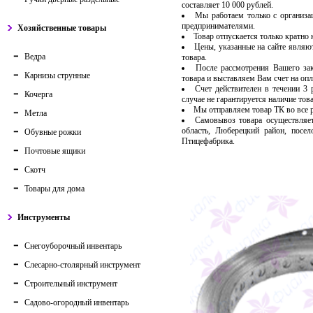
составляет 10 000 рублей.
Мы работаем только с организ
предпринимателями.
Хозяйственные товары
Товар отпускается только кратно
Цены, указанные на сайте являю
Ведра
товара.
После рассмотрения Вашего за
Карнизы струнные
товара и выставляем Вам счет на опл
Счет действителен в течении 3
Кочерга
случае не гарантируется наличие тов
Мы отправляем товар ТК во все
Метла
Самовывоз товара осуществляет
область, Люберецкий район, посе
Обувные рожки
Птицефабрика.
Почтовые ящики
Скотч
Товары для дома
Инструменты
Снегоуборочный инвентарь
Слесарно-столярный инструмент
Строительный инструмент
Садово-огородный инвентарь