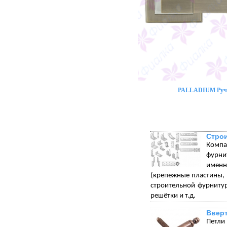
PALLADIUM Ручк
Стро
Компа
фурни
именн
(крепежные пластины, 
строительной фурниту
решётки и т.д.
Вверт
Петли