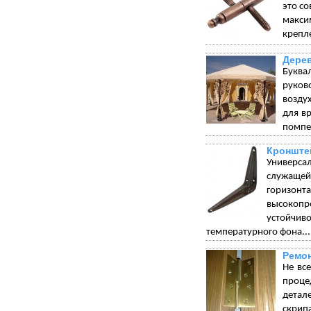
это с
макси
крепле
Дерев
Буква
руков
возду
для в
помпез
Кронште
Универса
служащей 
горизонт
высокопр
устойчи
температурного фона...
Ремон
Не вс
проце
детал
скрип