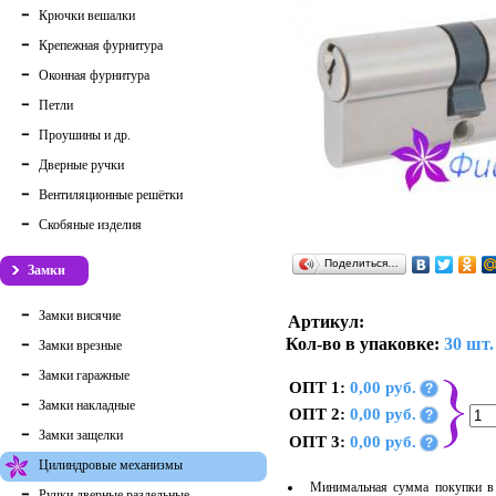
Крючки вешалки
Крепежная фурнитура
Оконная фурнитура
Петли
Проушины и др.
Дверные ручки
Вентиляционные решётки
Скобяные изделия
Поделиться…
Замки
Замки висячие
Артикул:
Кол-во в упаковке:
30 шт.
Замки врезные
Замки гаражные
ОПТ 1:
0,00 руб.
?
Замки накладные
ОПТ 2:
0,00 руб.
?
Замки защелки
ОПТ 3:
0,00 руб.
?
Цилиндровые механизмы
Минимальная сумма покупки в 
Ручки дверные раздельные