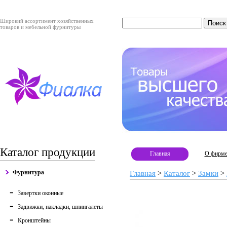
Широкий ассортимент хозяйственных
товаров и мебельной фурнитуры
Каталог продукции
Главная
О фирм
Фурнитура
Главная
>
Каталог
>
Замки
>
Завертки оконные
Задвижки, накладки, шпингалеты
Кронштейны