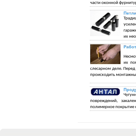
части оконной фурниту
Петли
Тради
усиле
гараж
их не
Работ
Несмот
их по
слесарном деле. Перед 
происходить монтажны
Проду
Чугун
повреждений, закале
полимерное покрытие с