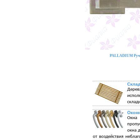
PALLADIUM Ручк
Склад
Дерев
испол
склад
Окон
Окна 
пропу
окна 
от воздействия небла