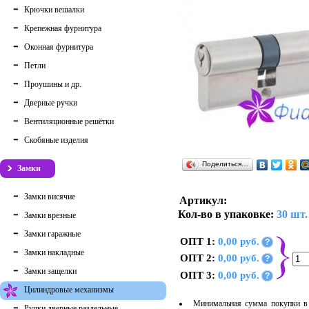
Крючки вешалки
Крепежная фурнитура
Оконная фурнитура
Петли
Проушины и др.
Дверные ручки
Вентиляционные решётки
Скобяные изделия
Поделиться…
Замки
Замки висячие
Артикул:
Кол-во в упаковке:
30 шт.
Замки врезные
Замки гаражные
ОПТ 1:
0,00 руб.
?
Замки накладные
ОПТ 2:
0,00 руб.
?
Замки защелки
ОПТ 3:
0,00 руб.
?
Цилиндровые механизмы
Минимальная сумма покупки в 
Ручки дверные раздельные