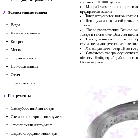
составляет 10 000 рублей.
Мы работаем только с организ
предпринимателями.
Хозяйственные товары
Товар отпускается только кратно
Цены, указанные на сайте являю
Ведра
товара.
После рассмотрения Вашего за
Карнизы струнные
товара и выставляем Вам счет на опл
Счет действителен в течении 3
Кочерга
случае не гарантируется наличие тов
Мы отправляем товар ТК во все
Метла
Самовывоз товара осуществляет
область, Люберецкий район, посе
Обувные рожки
Птицефабрика.
Почтовые ящики
Скотч
Товары для дома
Инструменты
Снегоуборочный инвентарь
Слесарно-столярный инструмент
Строительный инструмент
Садово-огородный инвентарь