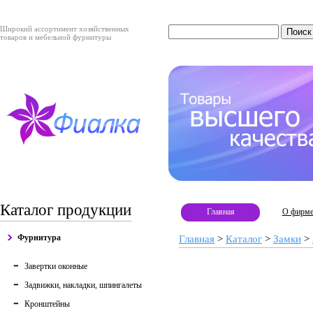
Широкий ассортимент хозяйственных
товаров и мебельной фурнитуры
Каталог продукции
Главная
О фирм
Фурнитура
Главная
>
Каталог
>
Замки
>
Завертки оконные
Задвижки, накладки, шпингалеты
Кронштейны