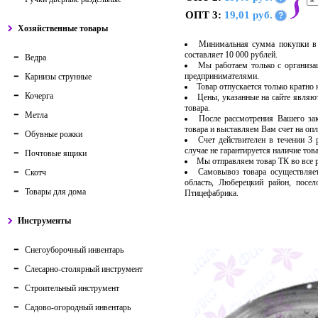
ОПТ 3:
19,01 руб.
?
Хозяйственные товары
Минимальная сумма покупки в 
составляет 10 000 рублей.
Ведра
Мы работаем только с организ
предпринимателями.
Карнизы струнные
Товар отпускается только кратно
Кочерга
Цены, указанные на сайте являю
товара.
Метла
После рассмотрения Вашего за
товара и выставляем Вам счет на опл
Обувные рожки
Счет действителен в течении 3
случае не гарантируется наличие тов
Почтовые ящики
Мы отправляем товар ТК во все
Самовывоз товара осуществляет
Скотч
область, Люберецкий район, посе
Товары для дома
Птицефабрика.
Инструменты
Снегоуборочный инвентарь
Слесарно-столярный инструмент
Строительный инструмент
Садово-огородный инвентарь