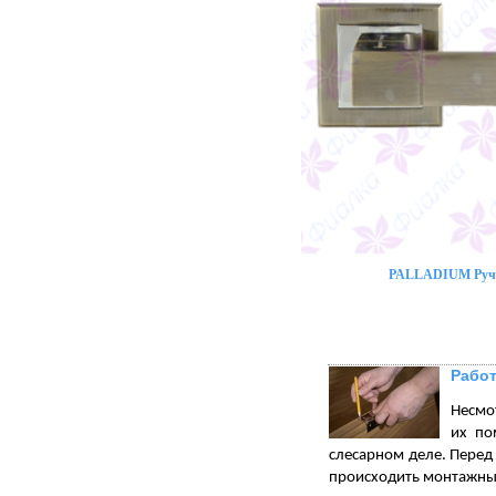
PALLADIUM Ручк
Работ
Несмот
их по
слесарном деле. Перед 
происходить монтажны