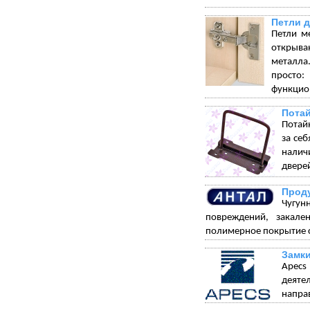
Петли 
Петли м
открыва
металла.
просто:
функцион
Пота
Потай
за себ
налич
дверей
Проду
Чугун
повреждений, закале
полимерное покрытие с
Замки
Apecs
деяте
напра