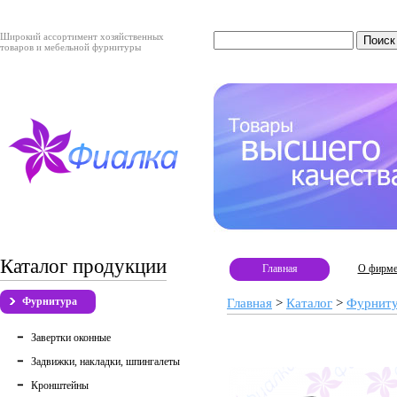
Широкий ассортимент хозяйственных
товаров и мебельной фурнитуры
Каталог продукции
Главная
О фирм
Фурнитура
Главная
>
Каталог
>
Фурнит
Завертки оконные
Задвижки, накладки, шпингалеты
Кронштейны