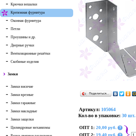
Крючки вешалки
Крепежная фурнитура
Оконная фурнитура
Петли
Проушины и др.
Дверные ручки
Вентиляционные решётки
Скобяные изделия
Замки
Замки висячие
Поделиться…
Замки врезные
Замки гаражные
Артикул:
105064
Замки накладные
Кол-во в упаковке:
30 шт.
Замки защелки
ОПТ 1:
20,00 руб.
Цилиндровые механизмы
?
ОПТ 2:
19,40 руб.
?
Ручки дверные раздельные