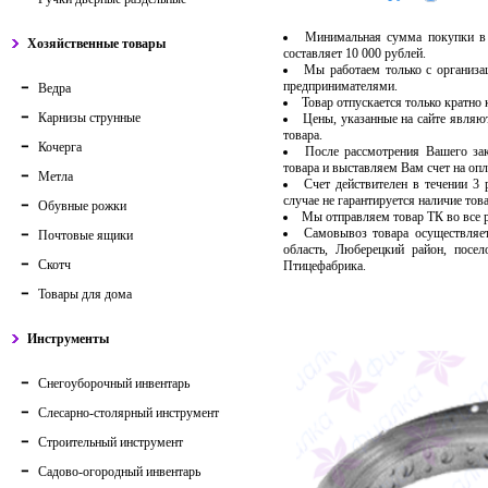
Минимальная сумма покупки в 
Хозяйственные товары
составляет 10 000 рублей.
Мы работаем только с организ
предпринимателями.
Ведра
Товар отпускается только кратно
Карнизы струнные
Цены, указанные на сайте являю
товара.
Кочерга
После рассмотрения Вашего за
товара и выставляем Вам счет на опл
Метла
Счет действителен в течении 3
случае не гарантируется наличие тов
Обувные рожки
Мы отправляем товар ТК во все
Самовывоз товара осуществляет
Почтовые ящики
область, Люберецкий район, посе
Скотч
Птицефабрика.
Товары для дома
Инструменты
Снегоуборочный инвентарь
Слесарно-столярный инструмент
Строительный инструмент
Садово-огородный инвентарь