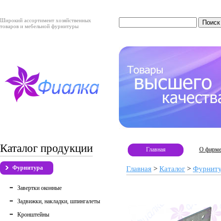
Широкий ассортимент хозяйственных
товаров и мебельной фурнитуры
Каталог продукции
Главная
О фирм
Фурнитура
Главная
>
Каталог
>
Фурнит
Завертки оконные
Задвижки, накладки, шпингалеты
Кронштейны