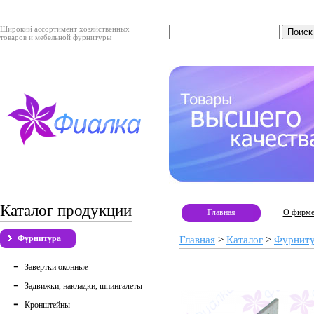
Широкий ассортимент хозяйственных
товаров и мебельной фурнитуры
Каталог продукции
Главная
О фирм
Фурнитура
Главная
>
Каталог
>
Фурнит
Завертки оконные
Задвижки, накладки, шпингалеты
Кронштейны