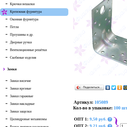
Крючки вешалки
Крепежная фурнитура
Оконная фурнитура
Петли
Проушины и др.
Дверные ручки
Вентиляционные решётки
Скобяные изделия
Замки
Замки висячие
Поделиться…
Замки врезные
Замки гаражные
Артикул:
105089
Замки накладные
Кол-во в упаковке:
100 шт
Замки защелки
ОПТ 1:
9,50 руб.
Цилиндровые механизмы
?
ОПТ 2:
9,21 руб.
?
Ручки дверные раздельные