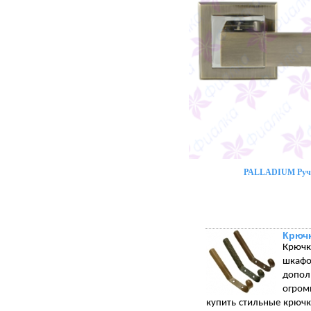
PALLADIUM Ручк
Крюч
Крючк
шкафо
допол
огром
купить стильные крюч