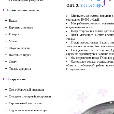
ОПТ 3:
9,03 руб.
?
Хозяйственные товары
Минимальная сумма покупки в 
составляет 10 000 рублей.
Ведра
Мы работаем только с организ
предпринимателями.
Карнизы струнные
Товар отпускается только кратно
Кочерга
Цены, указанные на сайте являю
товара.
Метла
После рассмотрения Вашего за
товара и выставляем Вам счет на опл
Обувные рожки
Счет действителен в течении 3
случае не гарантируется наличие тов
Почтовые ящики
Мы отправляем товар ТК во все
Самовывоз товара осуществляет
Скотч
область, Люберецкий район, посе
Товары для дома
Птицефабрика.
Инструменты
Снегоуборочный инвентарь
Слесарно-столярный инструмент
Строительный инструмент
Садово-огородный инвентарь