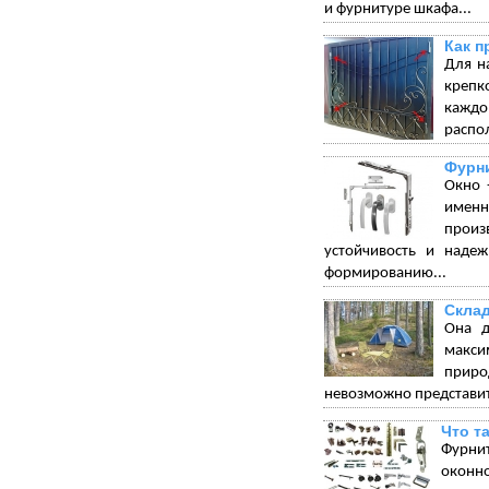
и фурнитуре шкафа...
Как п
Для н
крепк
каждо
распо
Фурни
Окно 
именн
произ
устойчивость и надеж
формированию...
Склад
Она д
макси
приро
невозможно представит
Что т
Фурни
оконно