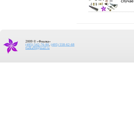
случае
2009 © «Фиалка»
(495) 542-76-80
,
(495) 558-62-68
fialka94@mail.ru