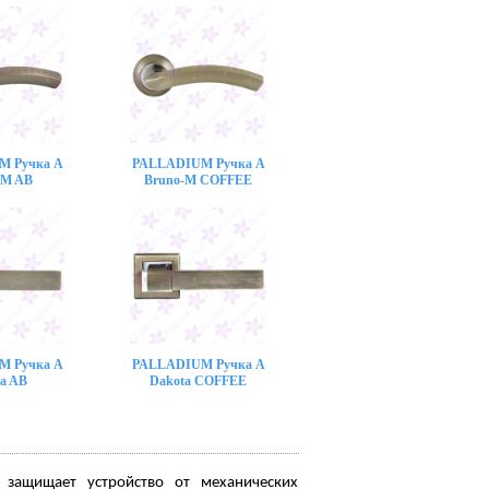
M Ручка A
PALLADIUM Ручка A
-M AB
Bruno-M COFFEE
M Ручка A
PALLADIUM Ручка A
a AB
Dakota COFFEE
 защищает устройство от механических