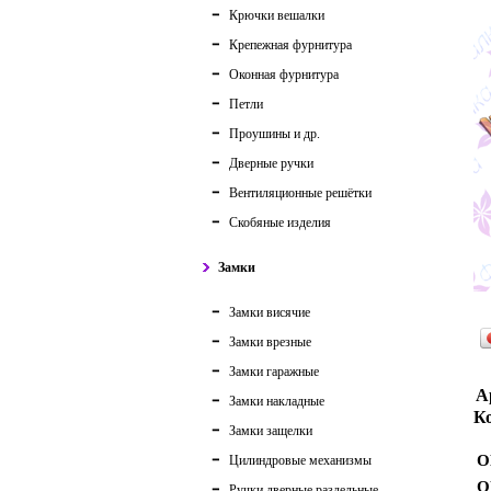
Крючки вешалки
Крепежная фурнитура
Оконная фурнитура
Петли
Проушины и др.
Дверные ручки
Вентиляционные решётки
Скобяные изделия
Замки
Замки висячие
Замки врезные
Замки гаражные
А
Замки накладные
Ко
Замки защелки
О
Цилиндровые механизмы
О
Ручки дверные раздельные