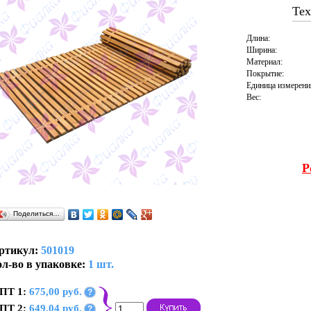
Тех
Длина:
Ширина:
Материал:
Покрытие:
Единица измерени
Вес:
Р
Поделиться…
ртикул:
501019
л-во в упаковке:
1 шт.
ПТ 1:
675,00 руб.
?
ПТ 2:
649,04 руб.
?