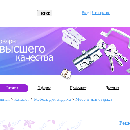
Вход
|
Регистрация
Главная
О фирме
Прайс-лист
Доставка
авная
>
Каталог
>
Мебель для отдыха
>
Мебель для отдыха
Реше