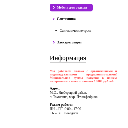
Мебель для отдыха
Сантехника
Сантехнические троса
Электротовары
Информация
Мы работаем только с организациями и
индивидуальными предпринимателями!
Минимальная сумма покупки в нашем
интернет-магазине составляет 10000 рублей.
Адрес:
М.О., Люберецкий район,
п. Томилино, мкр. Птицефабрика.
Режим работы:
ПH – ПT 9:00 - 17:00
CБ – BC выходной