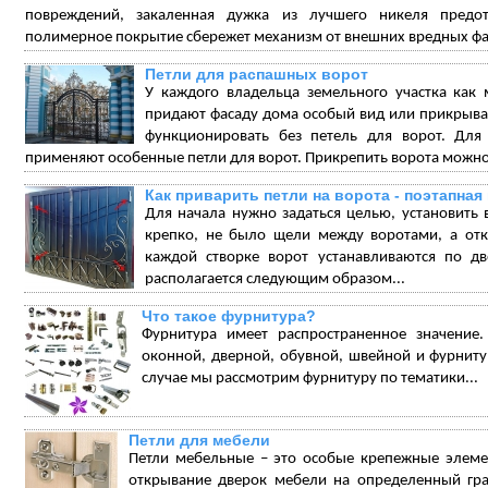
повреждений, закаленная дужка из лучшего никеля предо
полимерное покрытие сбережет механизм от внешних вредных фа
Петли для распашных ворот
У каждого владельца земельного участка как
придают фасаду дома особый вид или прикрываю
функционировать без петель для ворот. Для
применяют особенные петли для ворот. Прикрепить ворота можно
Как приварить петли на ворота - поэтапная
Для начала нужно задаться целью, установить
крепко, не было щели между воротами, а отк
каждой створке ворот устанавливаются по дв
располагается следующим образом...
Что такое фурнитура?
Фурнитура имеет распространенное значение.
оконной, дверной, обувной, швейной и фурниту
случае мы рассмотрим фурнитуру по тематики...
Петли для мебели
Петли мебельные – это особые крепежные элеме
открывание дверок мебели на определенный град