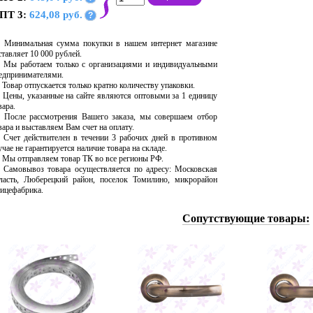
ПТ 3:
624,08 руб.
?
Минимальная сумма покупки в нашем интернет магазине
ставляет 10 000 рублей.
Мы работаем только с организациями и индивидуальными
едпринимателями.
Товар отпускается только кратно количеству упаковки.
Цены, указанные на сайте являются оптовыми за 1 единицу
вара.
После рассмотрения Вашего заказа, мы совершаем отбор
вара и выставляем Вам счет на оплату.
Счет действителен в течении 3 рабочих дней в противном
учае не гарантируется наличие товара на складе.
Мы отправляем товар ТК во все регионы РФ.
Самовывоз товара осуществляется по адресу: Московская
ласть, Люберецкий район, поселок Томилино, микрорайон
ицефабрика.
Сопутствующие товары: