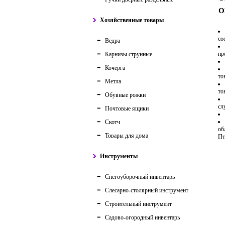
О
Хозяйственные товары
со
Ведра
пр
Карнизы струнные
Кочерга
то
Метла
то
Обувные рожки
сл
Почтовые ящики
Скотч
об
Товары для дома
Пт
Инструменты
Снегоуборочный инвентарь
Слесарно-столярный инструмент
Строительный инструмент
Садово-огородный инвентарь