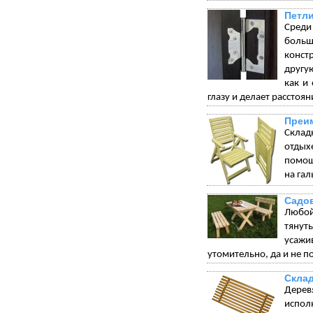
Петли
Среди
больш
конст
другу
как и
глазу и делает рассто
Преим
Склад
отдых
помощ
на гал
Садо
Любой
тянуть
усажи
утомительно, да и не по
Склад
Дерев
испол