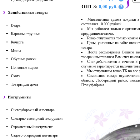
ОПТ 3:
0,00 руб.
?
Хозяйственные товары
Минимальная сумма покупки в 
составляет 10 000 рублей.
Ведра
Мы работаем только с организ
предпринимателями.
Карнизы струнные
Товар отпускается только кратно
Кочерга
Цены, указанные на сайте являю
товара.
Метла
После рассмотрения Вашего за
товара и выставляем Вам счет на опл
Обувные рожки
Счет действителен в течении 3
случае не гарантируется наличие тов
Почтовые ящики
Мы отправляем товар ТК во все
Самовывоз товара осуществляет
Скотч
область, Люберецкий район, посе
Товары для дома
Птицефабрика.
Инструменты
Снегоуборочный инвентарь
Слесарно-столярный инструмент
Строительный инструмент
Садово-огородный инвентарь