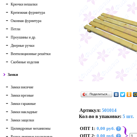
Крючки вешалки
Крепежная фурнитура
Оконная фурнитура
Петли
Проушины и др.
Дверные ручки
Вентиляционные решётки
Скобяные изделия
Замки
Замки висячие
Поделиться…
Замки врезные
Замки гаражные
Артикул:
501014
Замки накладные
Кол-во в упаковке:
5 шт.
Замки защелки
ОПТ 1:
0,00 руб.
Цилиндровые механизмы
?
ОПТ 2:
0,00 руб.
?
Ручки дверные раздельные