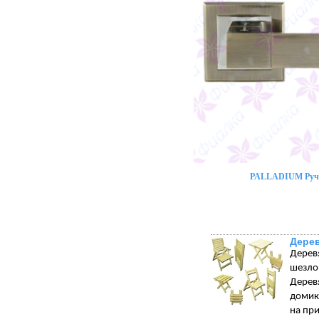
PALLADIUM Ручк
Дере
Дерев
шезло
Дерев
домик
на при