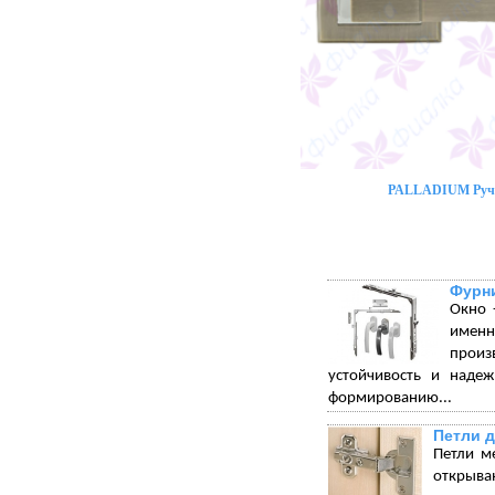
PALLADIUM Ручк
Фурни
Окно 
именн
произ
устойчивость и надеж
формированию...
Петли 
Петли м
открыва