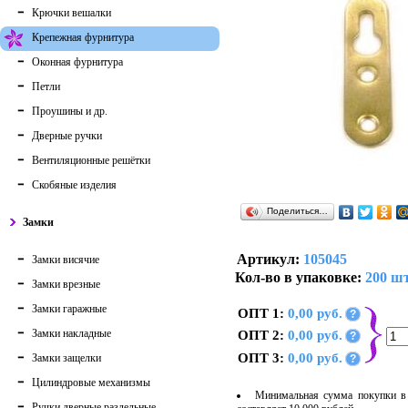
Крючки вешалки
Крепежная фурнитура
Оконная фурнитура
Петли
Проушины и др.
Дверные ручки
Вентиляционные решётки
Скобяные изделия
Поделиться…
Замки
Артикул:
105045
Замки висячие
Кол-во в упаковке:
200 шт
Замки врезные
Замки гаражные
ОПТ 1:
0,00 руб.
?
Замки накладные
ОПТ 2:
0,00 руб.
?
ОПТ 3:
0,00 руб.
Замки защелки
?
Цилиндровые механизмы
Минимальная сумма покупки в 
Ручки дверные раздельные