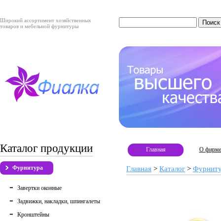
Широкий ассортимент хозяйственных
товаров и мебельной фурнитуры
Каталог продукции
Главная
О фирм
Фурнитура
Главная
>
Каталог
>
Фурнит
Завертки оконные
Задвижки, накладки, шпингалеты
Кронштейны