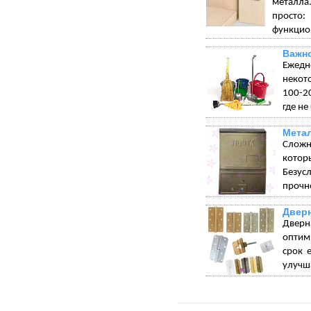
металла.
просто:
функцион
Важно
Ежедн
некот
100-20
где не
Мета
Сложн
котор
Безус
прочн
Двер
Дверн
оптим
срок 
улучша