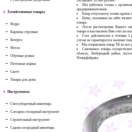
составляет 10 000 рублей.
Мы работаем только с организ
предпринимателями.
Хозяйственные товары
Товар отпускается только кратно
Цены, указанные на сайте являю
товара.
Ведра
После рассмотрения Вашего за
товара и выставляем Вам счет на опл
Карнизы струнные
Счет действителен в течении 3
Кочерга
случае не гарантируется наличие тов
Мы отправляем товар ТК во все
Метла
Самовывоз товара осуществляет
область, Люберецкий район, посе
Обувные рожки
Птицефабрика.
Почтовые ящики
Скотч
Товары для дома
Инструменты
Снегоуборочный инвентарь
Слесарно-столярный инструмент
Строительный инструмент
Садово-огородный инвентарь