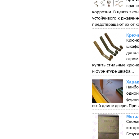
враг 
коррозии. В целях экон
устойчивого к ржавчи
предотвращают их от к
Крюч
Крючк
шкафо
допол
огром
купить стильные крюч
и фурнитуре шкафа...
Харак
Наибо
одной
фурни
всей длине двери. При 
Мета
Сложн
котор
Безус