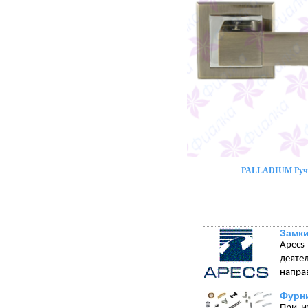
PALLADIUM Ручк
Замки
Apecs
деяте
напра
Фурни
При и