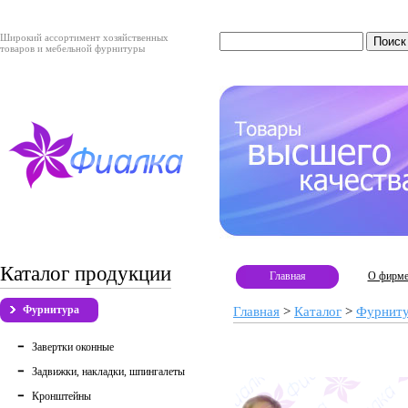
Широкий ассортимент хозяйственных
товаров и мебельной фурнитуры
Каталог продукции
Главная
О фирм
Фурнитура
Главная
>
Каталог
>
Фурнит
Завертки оконные
Задвижки, накладки, шпингалеты
Кронштейны