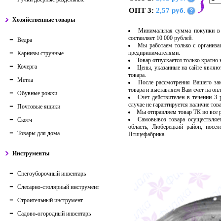
ОПТ 3:
2,57 руб.
?
Хозяйственные товары
Минимальная сумма покупки в 
составляет 10 000 рублей.
Ведра
Мы работаем только с организ
предпринимателями.
Карнизы струнные
Товар отпускается только кратно
Кочерга
Цены, указанные на сайте являю
товара.
Метла
После рассмотрения Вашего за
товара и выставляем Вам счет на опл
Обувные рожки
Счет действителен в течении 3
случае не гарантируется наличие тов
Почтовые ящики
Мы отправляем товар ТК во все
Самовывоз товара осуществляет
Скотч
область, Люберецкий район, посе
Товары для дома
Птицефабрика.
Инструменты
Снегоуборочный инвентарь
Слесарно-столярный инструмент
Строительный инструмент
Садово-огородный инвентарь