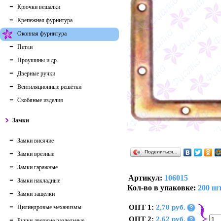
Крючки вешалки
Крепежная фурнитура
Оконная фурнитура
Петли
Проушины и др.
Дверные ручки
Вентиляционные решётки
Скобяные изделия
Замки
Замки висячие
Поделиться…
Замки врезные
Замки гаражные
Артикул:
106015
Замки накладные
Кол-во в упаковке:
200 шт
Замки защелки
ОПТ 1:
2,70 руб.
Цилиндровые механизмы
?
ОПТ 2:
2,62 руб.
?
Ручки дверные раздельные