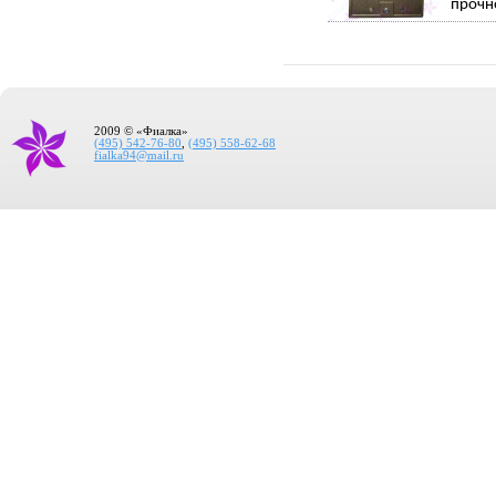
прочн
2009 © «Фиалка»
(495) 542-76-80
,
(495) 558-62-68
fialka94@mail.ru