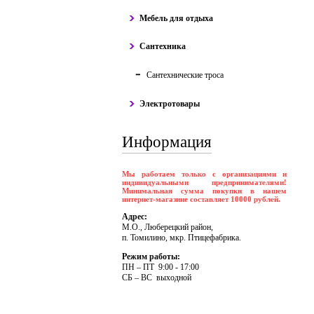
Мебель для отдыха
Сантехника
Сантехнические троса
Электротовары
Информация
Мы работаем только с организациями и
индивидуальными предпринимателями!
Минимальная сумма покупки в нашем
интернет-магазине составляет 10000 рублей.
Адрес:
М.О., Люберецкий район,
п. Томилино, мкр. Птицефабрика.
Режим работы:
ПH – ПT 9:00 - 17:00
CБ – BC выходной