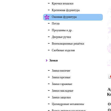
Крючки вешалки
Крепежная фурнитура
Оконная фурнитура
Петли
Проушины и др.
Дверные ручки
Вентиляционные решётки
Скобяные изделия
Замки
Замки висячие
Замки врезные
Замки гаражные
А
Замки накладные
Ко
Замки защелки
О
Цилиндровые механизмы
О
Ручки дверные раздельные