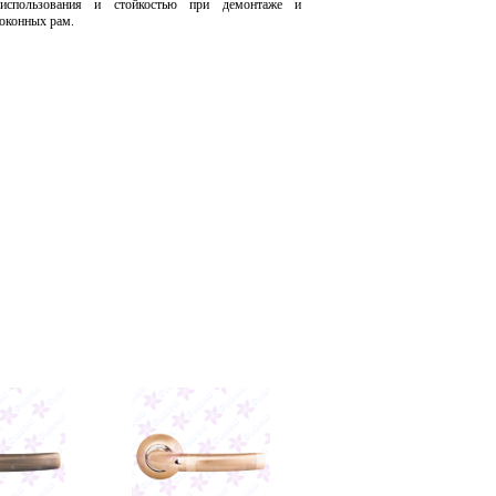
 использования и стойкостью при демонтаже и
 оконных рам.