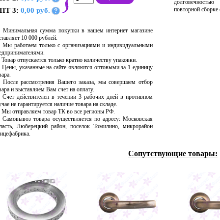
долговечностью
повторной сборке
ПТ 3:
0,00 руб.
?
Минимальная сумма покупки в нашем интернет магазине
ставляет 10 000 рублей.
Мы работаем только с организациями и индивидуальными
едпринимателями.
Товар отпускается только кратно количеству упаковки.
Цены, указанные на сайте являются оптовыми за 1 единицу
вара.
После рассмотрения Вашего заказа, мы совершаем отбор
вара и выставляем Вам счет на оплату.
Счет действителен в течении 3 рабочих дней в противном
учае не гарантируется наличие товара на складе.
Мы отправляем товар ТК во все регионы РФ.
Самовывоз товара осуществляется по адресу: Московская
ласть, Люберецкий район, поселок Томилино, микрорайон
ицефабрика.
Сопутствующие товары: