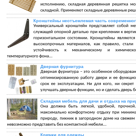
исполнению, складная деревянная решетка мож
складной. Применяют складные деревянные решет
Кронштейны неотъемлемая часть современног
Универсальный кронштейн представляет собой ме
служащей опорной деталью при креплении к вертика
горизонтальном состоянии. Кронштейны являются
высокопрочных материалов, как правило, стали
устойчивость к механическому и химическ
температурного фона...
Дверная фурнитура
Дверная фурнитура – это особенное оборудова
оптимизированную работу двери и ее функцио
срок ее эксплуатации. Ни для кого, ни секре
улучшать дверные функции, но и сделать дверь бо
Складная мебель для дачи и отдыха на пр
Она должна быть легкой, удобной, прочной.
максимально комфортному отдыху при минимал
природу, пикник в загородном доме на свежем в
невозможно представить без компактной мебели...
Крючки для одежды