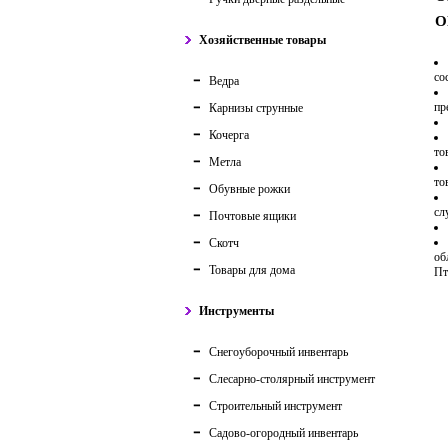
О
Хозяйственные товары
со
Ведра
пр
Карнизы струнные
Кочерга
то
Метла
то
Обувные рожки
сл
Почтовые ящики
Скотч
об
Товары для дома
Пт
Инструменты
Снегоуборочный инвентарь
Слесарно-столярный инструмент
Строительный инструмент
Садово-огородный инвентарь