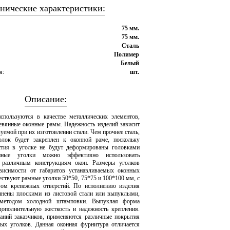
нические характеристики:
75 мм.
75 мм.
Сталь
Полимер
Белый
я:
шт.
Описание:
спользуются в качестве металлических элементов,
вянные оконные рамы. Надежность изделий зависит
зуемой при их изготовлении стали. Чем прочнее сталь,
олок будет закреплен к оконной раме, поскольку
стия в уголке не будут деформированы головками
нные уголки можно эффективно использовать
 различным конструкциям окон. Размеры уголков
висимости от габаритов устанавливаемых оконных
ествуют рамные уголки 50*50, 75*75 и 100*100 мм, с
вом крепежных отверстий. По исполнению изделия
лнены плоскими из листовой стали или выпуклыми,
 методом холодной штамповки. Выпуклая форма
дополнительную жесткость и надежность крепления.
аний заказчиков, применяются различные покрытия
ых уголков. Данная оконная фурнитура отличается