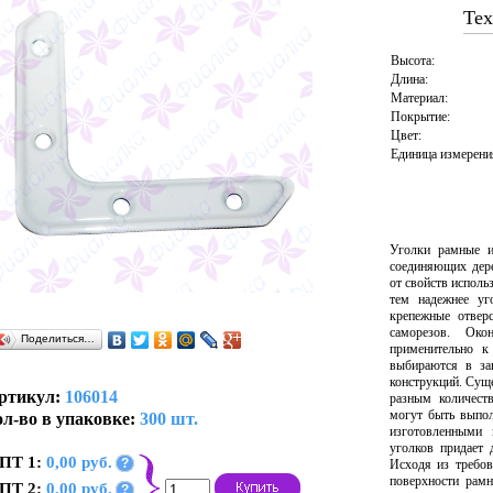
Тех
Высота:
Длина:
Материал:
Покрытие:
Цвет:
Единица измерени
Уголки рамные и
соединяющих дере
от свойств исполь
тем надежнее уг
крепежные отвер
саморезов. Око
Поделиться…
применительно к
выбираются в за
конструкций. Сущ
ртикул:
106014
разным количест
могут быть выпо
л-во в упаковке:
300 шт.
изготовленными
уголков придает 
ПТ 1:
0,00 руб.
?
Исходя из требов
поверхности рамн
ПТ 2:
0,00 руб.
?