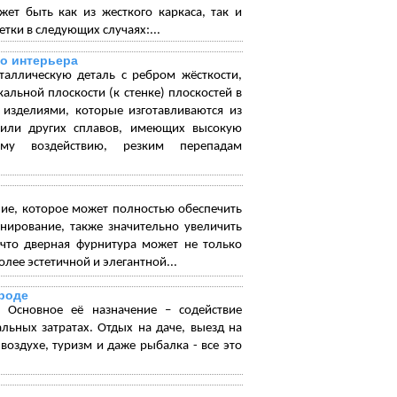
ет быть как из жесткого каркаса, так и
ки в следующих случаях:...
о интерьера
таллическую деталь с ребром жёсткости,
льной плоскости (к стенке) плоскостей в
 изделиями, которые изготавливаются из
 или других сплавов, имеющих высокую
ому воздействию, резким перепадам
ние, которое может полностью обеспечить
нирование, также значительно увеличить
т что дверная фурнитура может не только
лее эстетичной и элегантной...
ироде
 Основное её назначение – содействие
ьных затратах. Отдых на даче, выезд на
оздухе, туризм и даже рыбалка - все это