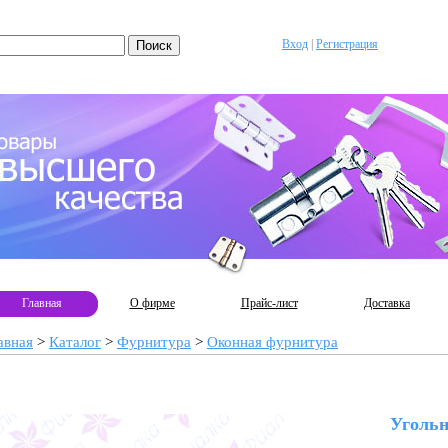
Вход
|
Регистрация
Главная
О фирме
Прайс-лист
Доставка
авная
>
Каталог
>
Фурнитура
>
Оконная фурнитура
Угольн