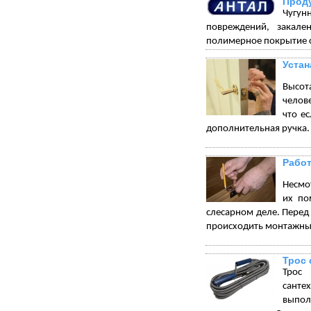
Проду
Чугун
повреждений, закале
полимерное покрытие с
Устан
Высот
челове
что е
дополнительная ручка.
Работ
Несмот
их по
слесарном деле. Перед 
происходить монтажны
Трос 
Трос 
санте
выпол