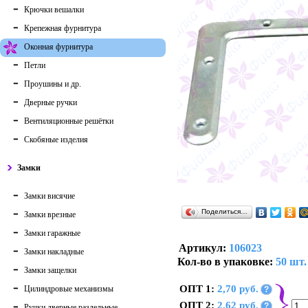
Крючки вешалки
Крепежная фурнитура
Оконная фурнитура
Петли
Проушины и др.
Дверные ручки
Вентиляционные решётки
Скобяные изделия
Замки
Замки висячие
Поделиться…
Замки врезные
Замки гаражные
Артикул:
106023
Замки накладные
Кол-во в упаковке:
50 шт.
Замки защелки
ОПТ 1:
2,70 руб.
Цилиндровые механизмы
?
ОПТ 2:
2,62 руб.
?
Ручки дверные раздельные