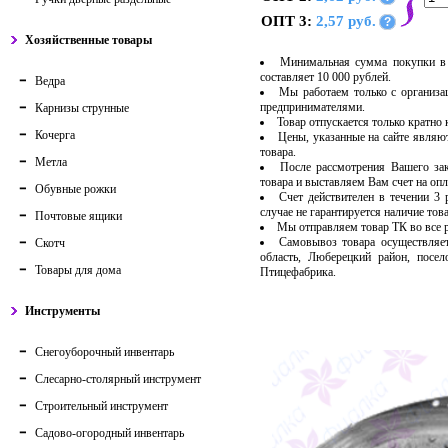
ОПТ 3:
2,57 руб.
?
Хозяйственные товары
Минимальная сумма покупки в 
составляет 10 000 рублей.
Ведра
Мы работаем только с организ
предпринимателями.
Карнизы струнные
Товар отпускается только кратно
Кочерга
Цены, указанные на сайте являю
товара.
Метла
После рассмотрения Вашего за
товара и выставляем Вам счет на опл
Обувные рожки
Счет действителен в течении 3
случае не гарантируется наличие тов
Почтовые ящики
Мы отправляем товар ТК во все
Самовывоз товара осуществляет
Скотч
область, Люберецкий район, посе
Товары для дома
Птицефабрика.
Инструменты
Снегоуборочный инвентарь
Слесарно-столярный инструмент
Строительный инструмент
Садово-огородный инвентарь