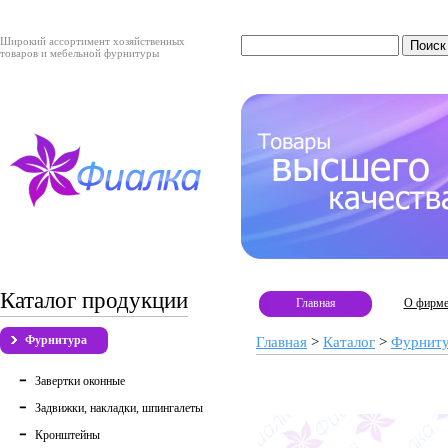
Широкий ассортимент хозяйственных
товаров и мебельной фурнитуры
Каталог продукции
Главная
О фирм
Фурнитура
Главная
>
Каталог
>
Фурнит
Завертки оконные
Задвижки, накладки, шпингалеты
Кронштейны