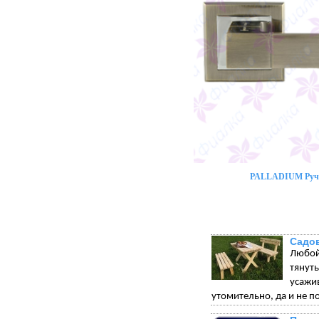
PALLADIUM Ручк
Садо
Любой
тянуть
усажи
утомительно, да и не по