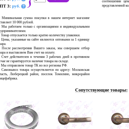
соотношении цен
представленной ко
ПТ 3:
руб.
?
Минимальная сумма покупки в нашем интернет магазине
ставляет 10 000 рублей.
Мы работаем только с организациями и индивидуальными
едпринимателями.
Товар отпускается только кратно количеству упаковки.
Цены, указанные на сайте являются оптовыми за 1 единицу
вара.
После рассмотрения Вашего заказа, мы совершаем отбор
вара и выставляем Вам счет на оплату.
Счет действителен в течении 3 рабочих дней в противном
учае не гарантируется наличие товара на складе.
Мы отправляем товар ТК во все регионы РФ.
Самовывоз товара осуществляется по адресу: Московская
ласть, Люберецкий район, поселок Томилино, микрорайон
ицефабрика.
Сопутствующие товары: