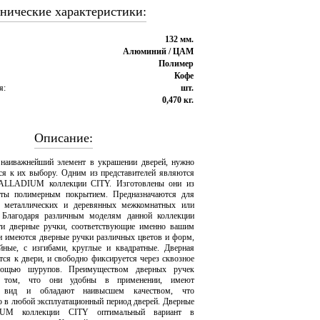
нические характеристики:
132 мм.
Алюминий / ЦАМ
Полимер
Кофе
я:
шт.
0,470 кг.
Описание:
 наиважнейший элемент в украшении дверей, нужно
ься к их выбору. Одним из представителей являются
PALLADIUM коллекции CITY. Изготовлены они из
ты полимерным покрытием. Предназначаются для
а металлических и деревянных межкомнатных или
 Благодаря различным моделям данной коллекции
ти дверные ручки, соответствующие именно вашим
и имеются дверные ручки различных цветов и форм,
йные, с изгибами, круглые и квадратные. Дверная
тся к двери, и свободно фиксируется через сквозное
мощью шурупов. Преимуществом дверных ручек
ом, что они удобны в применении, имеют
й вид и обладают наивысшем качеством, что
о в любой эксплуатационный период дверей. Дверные
UM коллекции CITY оптимальный вариант в