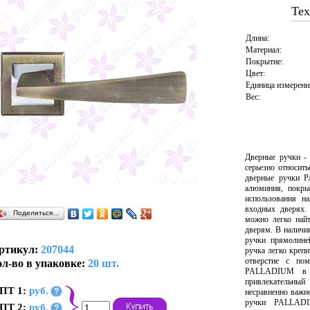
Тех
Длина:
Материал:
Покрытие:
Цвет:
Единица измерени
Вес:
Дверные ручки -
серьезно относит
дверные ручки 
алюминия, покры
использования н
входных дверях.
Поделиться…
можно легко най
дверям. В наличи
ручки прямолине
ртикул:
207044
ручка легко крепи
отверстие с по
л-во в упаковке:
20 шт.
PALLADIUM в т
привлекательны
ПТ 1:
руб.
?
несравненно важн
ручки PALLADI
ПТ 2:
руб.
?