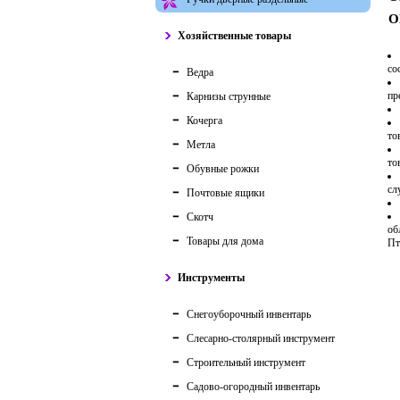
О
Хозяйственные товары
со
Ведра
пр
Карнизы струнные
Кочерга
то
Метла
то
Обувные рожки
сл
Почтовые ящики
Скотч
об
Товары для дома
Пт
Инструменты
Снегоуборочный инвентарь
Слесарно-столярный инструмент
Строительный инструмент
Садово-огородный инвентарь