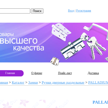
Вход
|
Регистрация
Главная
О фирме
Прайс-лист
Доставка
авная
>
Каталог
>
Замки
>
Ручки дверные раздельные
>
PALLADIU
PALLAD