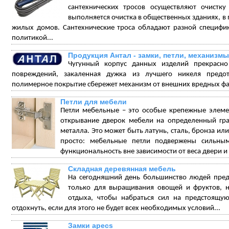
сантехнических тросов осуществляют очистку
выполняется очистка в общественных зданиях, в
жилых домов. Сантехнические троса обладают разной специфи
политикой...
Продукция Антал - замки, петли, механизмы
Чугунный корпус данных изделий прекрасно
повреждений, закаленная дужка из лучшего никеля предо
полимерное покрытие сбережет механизм от внешних вредных фа
Петли для мебели
Петли мебельные – это особые крепежные элеме
открывание дверок мебели на определенный град
металла. Это может быть латунь, сталь, бронза ил
просто: мебельные петли подвержены сильны
функциональность вне зависимости от веса двери и 
Складная деревянная мебель
На сегодняшний день большинство людей пред
только для выращивания овощей и фруктов, 
отдыха, чтобы набраться сил на предстоящ
отдохнуть, если для этого не будет всех необходимых условий...
Замки apecs