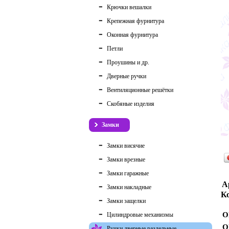
Крючки вешалки
Крепежная фурнитура
Оконная фурнитура
Петли
Проушины и др.
Дверные ручки
Вентиляционные решётки
Скобяные изделия
Замки
Замки висячие
Замки врезные
Замки гаражные
А
Замки накладные
Ко
Замки защелки
О
Цилиндровые механизмы
О
Ручки дверные раздельные