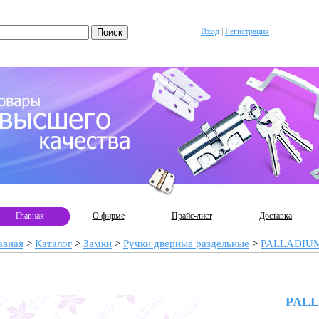
Вход
|
Регистрация
Главная
О фирме
Прайс-лист
Доставка
авная
>
Каталог
>
Замки
>
Ручки дверные раздельные
>
PALLADIU
PALL