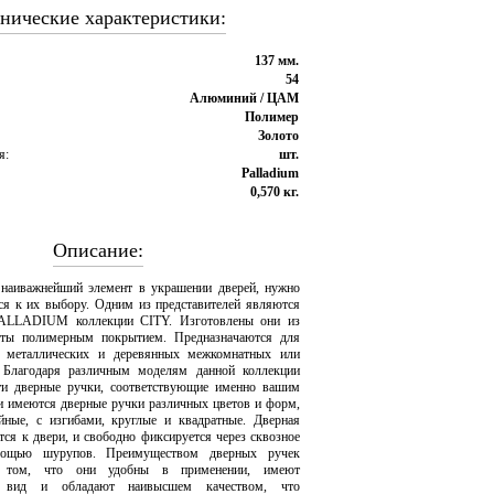
нические характеристики:
137 мм.
54
Алюминий / ЦАМ
Полимер
Золото
я:
шт.
Palladium
0,570 кг.
Описание:
 наиважнейший элемент в украшении дверей, нужно
ься к их выбору. Одним из представителей являются
PALLADIUM коллекции CITY. Изготовлены они из
ты полимерным покрытием. Предназначаются для
а металлических и деревянных межкомнатных или
 Благодаря различным моделям данной коллекции
ти дверные ручки, соответствующие именно вашим
и имеются дверные ручки различных цветов и форм,
йные, с изгибами, круглые и квадратные. Дверная
тся к двери, и свободно фиксируется через сквозное
мощью шурупов. Преимуществом дверных ручек
ом, что они удобны в применении, имеют
й вид и обладают наивысшем качеством, что