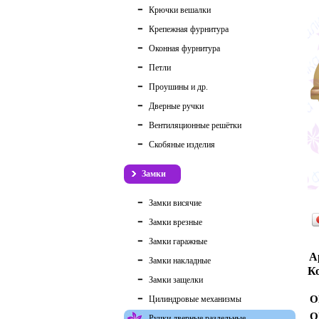
Крючки вешалки
Крепежная фурнитура
Оконная фурнитура
Петли
Проушины и др.
Дверные ручки
Вентиляционные решётки
Скобяные изделия
Замки
Замки висячие
Замки врезные
Замки гаражные
А
Замки накладные
Ко
Замки защелки
О
Цилиндровые механизмы
О
Ручки дверные раздельные