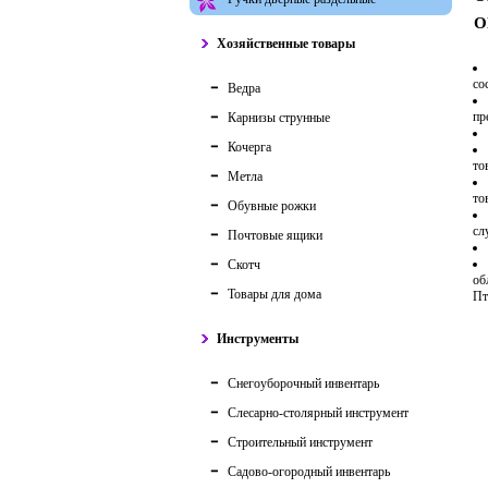
О
Хозяйственные товары
со
Ведра
пр
Карнизы струнные
Кочерга
то
Метла
то
Обувные рожки
сл
Почтовые ящики
Скотч
об
Товары для дома
Пт
Инструменты
Снегоуборочный инвентарь
Слесарно-столярный инструмент
Строительный инструмент
Садово-огородный инвентарь