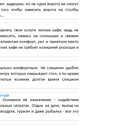
т задворки, но не одни ворота не смогут
 того чтобы навесить ворота на столбы
...
влять свои услуги летние кафе, ведь их
рекусить, нежась на солнышке и свежем
 клиентам комфорт, уют и приятное место
тних кафе не требует излишней роскоши и
мально комфортным. Не слишком удобно
центру которых накрывают стол, а по краям
гнутых коленях долгое время слишком
ироде
 Основное её назначение – содействие
ьных затратах. Отдых на даче, выезд на
оздухе, туризм и даже рыбалка - все это