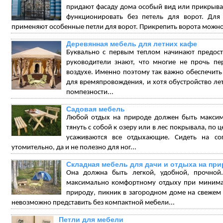
придают фасаду дома особый вид или прикрываю
функционировать без петель для ворот. Для
применяют особенные петли для ворот. Прикрепить ворота можно
Деревянная мебель для летних кафе
Буквально с первым теплом начинают предоста
руководители знают, что многие не прочь пе
воздухе. Именно поэтому так важно обеспечить
для времяпровождения, и хотя обустройство ле
помпезности...
Садовая мебель
Любой отдых на природе должен быть макси
тянуть с собой к озеру или в лес покрывала, по 
усаживаются все отдыхающие. Сидеть на со
утомительно, да и не полезно для ног...
Складная мебель для дачи и отдыха на пр
Она должна быть легкой, удобной, прочной.
максимально комфортному отдыху при минимал
природу, пикник в загородном доме на свежем в
невозможно представить без компактной мебели...
Петли для мебели