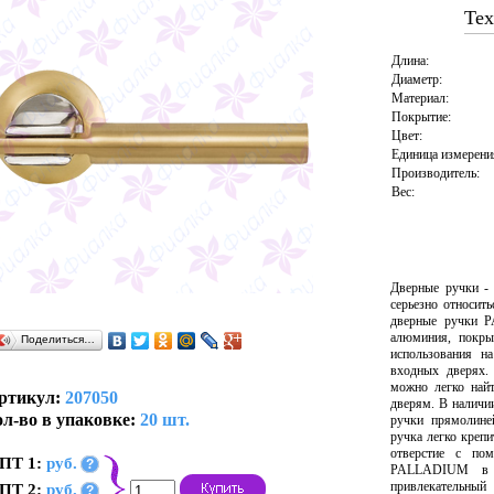
Тех
Длина:
Диаметр:
Материал:
Покрытие:
Цвет:
Единица измерени
Производитель:
Вес:
Дверные ручки -
серьезно относит
дверные ручки 
алюминия, покры
Поделиться…
использования н
входных дверях.
можно легко най
ртикул:
207050
дверям. В наличи
л-во в упаковке:
20 шт.
ручки прямолине
ручка легко крепи
отверстие с по
ПТ 1:
руб.
?
PALLADIUM в т
привлекательны
ПТ 2:
руб.
?