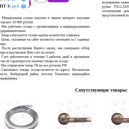
несравненно важн
ПТ 3:
руб.
?
ручки PALLADI
соотношении цен
представленной ко
Минимальная сумма покупки в нашем интернет магазине
ставляет 10 000 рублей.
Мы работаем только с организациями и индивидуальными
едпринимателями.
Товар отпускается только кратно количеству упаковки.
Цены, указанные на сайте являются оптовыми за 1 единицу
вара.
После рассмотрения Вашего заказа, мы совершаем отбор
вара и выставляем Вам счет на оплату.
Счет действителен в течении 3 рабочих дней в противном
учае не гарантируется наличие товара на складе.
Мы отправляем товар ТК во все регионы РФ.
Самовывоз товара осуществляется по адресу: Московская
ласть, Люберецкий район, поселок Томилино, микрорайон
ицефабрика.
Сопутствующие товары: