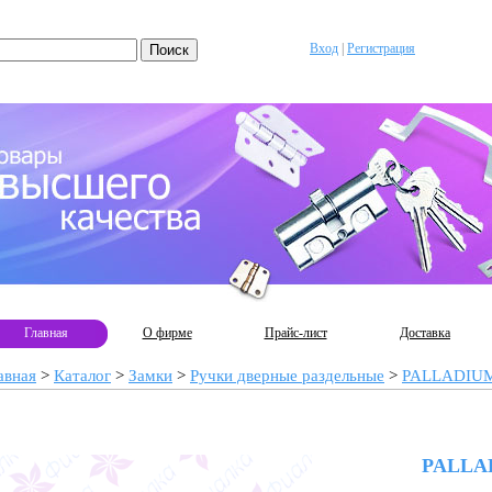
Вход
|
Регистрация
Главная
О фирме
Прайс-лист
Доставка
авная
>
Каталог
>
Замки
>
Ручки дверные раздельные
>
PALLADIU
PALLAD