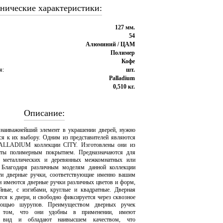
нические характеристики:
127 мм.
54
Алюминий / ЦАМ
Полимер
Кофе
я:
шт.
Palladium
0,510 кг.
Описание:
 наиважнейший элемент в украшении дверей, нужно
ься к их выбору. Одним из представителей являются
PALLADIUM коллекции CITY. Изготовлены они из
ты полимерным покрытием. Предназначаются для
а металлических и деревянных межкомнатных или
 Благодаря различным моделям данной коллекции
ти дверные ручки, соответствующие именно вашим
и имеются дверные ручки различных цветов и форм,
йные, с изгибами, круглые и квадратные. Дверная
тся к двери, и свободно фиксируется через сквозное
мощью шурупов. Преимуществом дверных ручек
ом, что они удобны в применении, имеют
й вид и обладают наивысшем качеством, что