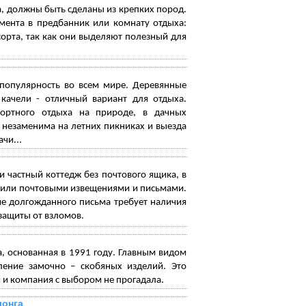
 должны быть сделаны из крепких пород.
емента в предбанник или комнату отдыха:
сорта, так как они выделяют полезный для
 популярность во всем мире. Деревянные
, качели - отличный вариант для отдыха.
ортного отдыха на природе, в дачных
 незаменима на летних пикниках и выезда
чи...
 частный коттедж без почтового ящика, в
й или почтовыми извещениями и письмами.
ие долгожданного письма требует наличия
защиты от взломов.
а, основанная в 1991 году. Главным видом
ление замочно – скобяных изделий. Это
 и компания с выбором не прогадала.
лонга