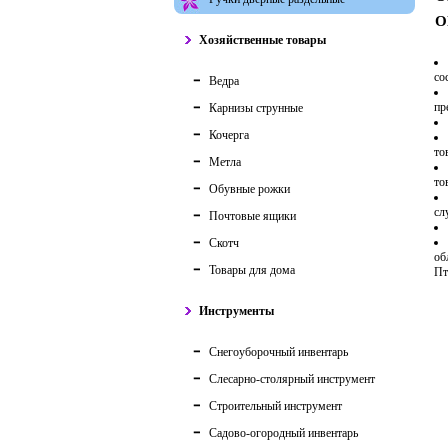
О
Хозяйственные товары
со
Ведра
пр
Карнизы струнные
Кочерга
то
Метла
то
Обувные рожки
сл
Почтовые ящики
Скотч
об
Товары для дома
Пт
Инструменты
Снегоуборочный инвентарь
Слесарно-столярный инструмент
Строительный инструмент
Садово-огородный инвентарь