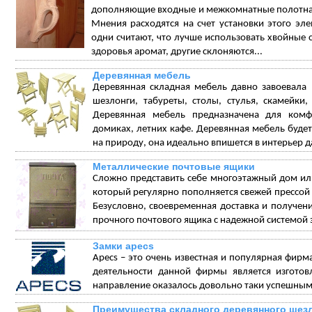
дополняющие входные и межкомнатные полотна,
Мнения расходятся на счет установки этого эл
одни считают, что лучше использовать хвойные 
здоровья аромат, другие склоняются...
Деревянная мебель
Деревянная складная мебель давно завоевала
шезлонги, табуреты, столы, стулья, скамейки
Деревянная мебель предназначена для комф
домиках, летних кафе. Деревянная мебель будет
на природу, она идеально впишется в интерьер да
Металлические почтовые ящики
Сложно представить себе многоэтажный дом или
который регулярно пополняется свежей прессо
Безусловно, своевременная доставка и получен
прочного почтового ящика с надежной системой 
Замки apecs
Apecs – это очень известная и популярная фирм
деятельности данной фирмы является изготов
направление оказалось довольно таки успешным
Преимущества складного деревянного шез