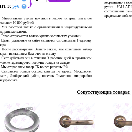
несравненно важн
ПТ 3:
руб.
?
ручки PALLADI
соотношении цен
представленной ко
Минимальная сумма покупки в нашем интернет магазине
ставляет 10 000 рублей.
Мы работаем только с организациями и индивидуальными
едпринимателями.
Товар отпускается только кратно количеству упаковки.
Цены, указанные на сайте являются оптовыми за 1 единицу
вара.
После рассмотрения Вашего заказа, мы совершаем отбор
вара и выставляем Вам счет на оплату.
Счет действителен в течении 3 рабочих дней в противном
учае не гарантируется наличие товара на складе.
Мы отправляем товар ТК во все регионы РФ.
Самовывоз товара осуществляется по адресу: Московская
ласть, Люберецкий район, поселок Томилино, микрорайон
ицефабрика.
Сопутствующие товары: