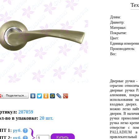
Тех
Длина:
Диаметр:
Материал:
Покрытие:
Цвет:
Единица измерени
Производитель:
Вес:
Дверные ручки -
серьезно относит
дверные ручки 
алюминия, покры
Поделиться…
использования н
входных дверях.
можно легко най
ртикул:
207059
дверям. В наличи
л-во в упаковке:
20 шт.
ручки прямолине
ручка легко крепи
отверстие с по
ПТ 1:
руб.
?
PALLADIUM в т
привлекательны
ПТ 2:
руб.
?