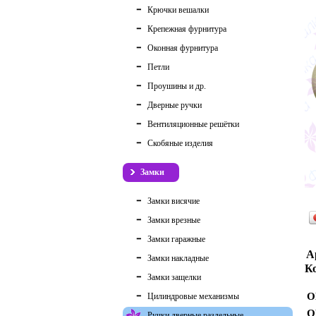
Крючки вешалки
Крепежная фурнитура
Оконная фурнитура
Петли
Проушины и др.
Дверные ручки
Вентиляционные решётки
Скобяные изделия
Замки
Замки висячие
Замки врезные
Замки гаражные
А
Замки накладные
Ко
Замки защелки
О
Цилиндровые механизмы
О
Ручки дверные раздельные