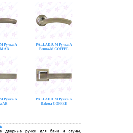
M Ручка A
PALLADIUM Ручка A
-M AB
Bruno-M COFFEE
M Ручка A
PALLADIUM Ручка A
a AB
Dakota COFFEE
ны
ые дверные ручки для бани и сауны,