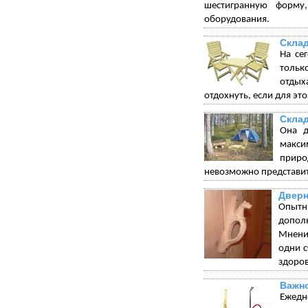
шестигранную форму
оборудования.
Склад
На се
тольк
отдых
отдохнуть, если для эт
Склад
Она д
макси
приро
невозможно представит
Дверн
Опытн
допол
Мнения
одни с
здоров
Важно
Ежедн