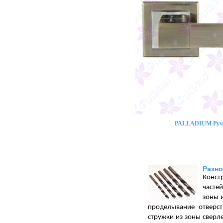
PALLADIUM Ручк
Разно
Конст
часте
зоны 
проделывание отверст
стружки из зоны сверл