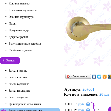
Крючки вешалки
Крепежная фурнитура
Оконная фурнитура
Петли
Проушины и др.
Дверные ручки
Вентиляционные решётки
Скобяные изделия
Замки
Замки висячие
Поделиться…
Замки врезные
Замки гаражные
Артикул:
207061
Замки накладные
Кол-во в упаковке:
20 шт.
Замки защелки
ОПТ 1:
руб.
Цилиндровые механизмы
?
ОПТ 2:
руб.
?
Ручки дверные раздельные