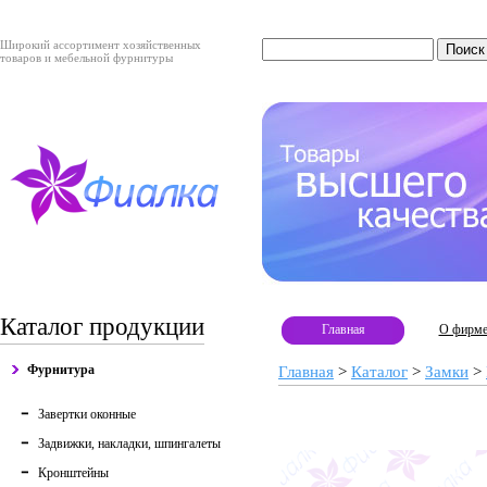
Широкий ассортимент хозяйственных
товаров и мебельной фурнитуры
Каталог продукции
Главная
О фирм
Фурнитура
Главная
>
Каталог
>
Замки
>
Завертки оконные
Задвижки, накладки, шпингалеты
Кронштейны