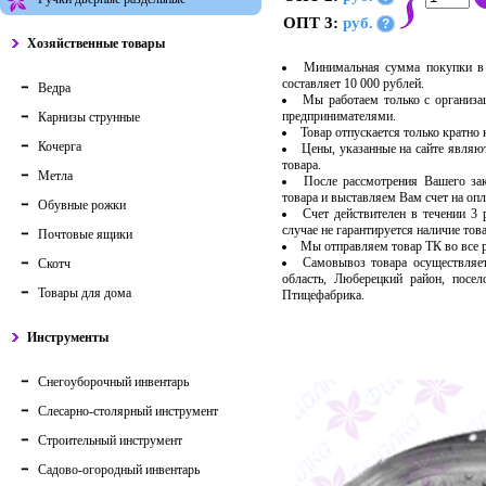
ОПТ 3:
руб.
?
Хозяйственные товары
Минимальная сумма покупки в 
составляет 10 000 рублей.
Ведра
Мы работаем только с организ
предпринимателями.
Карнизы струнные
Товар отпускается только кратно
Кочерга
Цены, указанные на сайте являю
товара.
Метла
После рассмотрения Вашего за
товара и выставляем Вам счет на опл
Обувные рожки
Счет действителен в течении 3
случае не гарантируется наличие тов
Почтовые ящики
Мы отправляем товар ТК во все
Самовывоз товара осуществляет
Скотч
область, Люберецкий район, посе
Товары для дома
Птицефабрика.
Инструменты
Снегоуборочный инвентарь
Слесарно-столярный инструмент
Строительный инструмент
Садово-огородный инвентарь