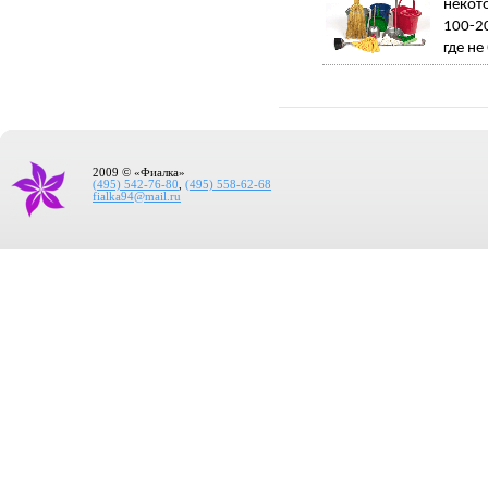
некот
100-20
где не
2009 © «Фиалка»
(495) 542-76-80
,
(495) 558-62-68
fialka94@mail.ru