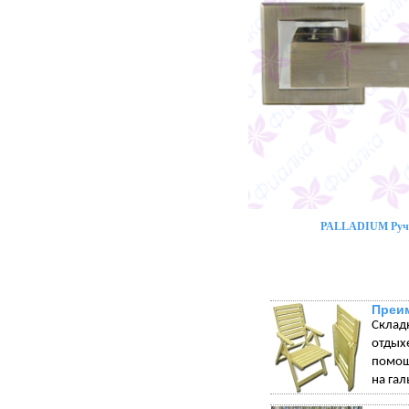
PALLADIUM Ручк
Преим
Склад
отдых
помощ
на гал