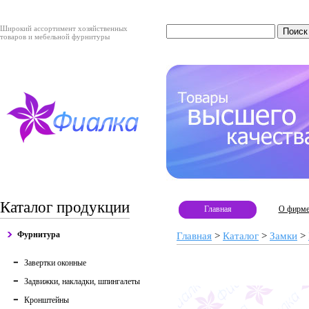
Широкий ассортимент хозяйственных
товаров и мебельной фурнитуры
Каталог продукции
Главная
О фирм
Фурнитура
Главная
>
Каталог
>
Замки
>
Завертки оконные
Задвижки, накладки, шпингалеты
Кронштейны