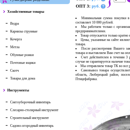
ОПТ 3:
руб.
?
Хозяйственные товары
Минимальная сумма покупки в 
составляет 10 000 рублей.
Ведра
Мы работаем только с организ
предпринимателями.
Карнизы струнные
Товар отпускается только кратно
Кочерга
Цены, указанные на сайте являю
товара.
Метла
После рассмотрения Вашего за
товара и выставляем Вам счет на опл
Обувные рожки
Счет действителен в течении 3
случае не гарантируется наличие тов
Почтовые ящики
Мы отправляем товар ТК во все
Самовывоз товара осуществляет
Скотч
область, Люберецкий район, посе
Товары для дома
Птицефабрика.
Инструменты
Снегоуборочный инвентарь
Слесарно-столярный инструмент
Строительный инструмент
Садово-огородный инвентарь