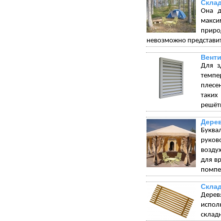
Склад
Она д
макси
приро
невозможно представит
Венти
Для з
темпе
плесе
таких
решётк
Дерев
Буква
руков
возду
для в
помпез
Склад
Дерев
испол
склад