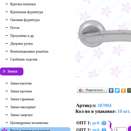
Крючки вешалки
Крепежная фурнитура
Оконная фурнитура
Петли
Проушины и др.
Дверные ручки
Вентиляционные решётки
Скобяные изделия
Замки
Замки висячие
Поделиться…
Замки врезные
Замки гаражные
Артикул:
207094
Замки накладные
Кол-во в упаковке:
10 шт.
Замки защелки
ОПТ 1:
руб.
Цилиндровые механизмы
?
ОПТ 2:
руб.
?
Ручки дверные раздельные