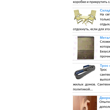
коробке и прикрутить с
Склад
На се
тольк
отдых
отдохнуть, если для эт
Мета
Сложн
котор
Безус
прочн
Трос 
Трос 
санте
выпол
жилых домов. Сантехн
политикой...
Дверн
Опытн
допол