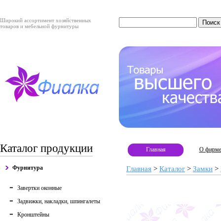
Широкий ассортимент хозяйственных
товаров и мебельной фурнитуры
Каталог продукции
Главная
О фирм
Фурнитура
Главная
>
Каталог
>
Замки
>
Завертки оконные
Задвижки, накладки, шпингалеты
Кронштейны