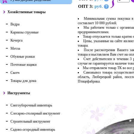
ОПТ 3:
руб.
?
Хозяйственные товары
Минимальная сумма покупки в 
составляет 10 000 рублей.
Ведра
Мы работаем только с организ
предпринимателями.
Карнизы струнные
Товар отпускается только кратно
Кочерга
Цены, указанные на сайте являю
товара.
Метла
После рассмотрения Вашего за
товара и выставляем Вам счет на опл
Обувные рожки
Счет действителен в течении 3
случае не гарантируется наличие тов
Почтовые ящики
Мы отправляем товар ТК во все
Самовывоз товара осуществляет
Скотч
область, Люберецкий район, посе
Товары для дома
Птицефабрика.
Инструменты
Снегоуборочный инвентарь
Слесарно-столярный инструмент
Строительный инструмент
Садово-огородный инвентарь