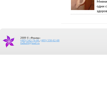
Мнения
одни с
здоров
2009 © «Фиалка»
(495) 542-76-80
,
(495) 558-62-68
fialka94@mail.ru