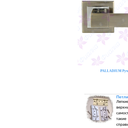
PALLADIUM Ручк
Петли
Легки
верхн
самос
такие
справ