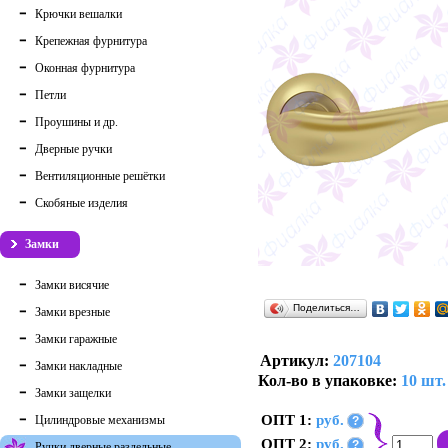
Крючки вешалки
Крепежная фурнитура
Оконная фурнитура
Петли
Проушины и др.
Дверные ручки
Вентиляционные решётки
Скобяные изделия
Замки
Замки висячие
Поделиться…
Замки врезные
Замки гаражные
Артикул:
207104
Замки накладные
Кол-во в упаковке:
10 шт.
Замки защелки
ОПТ 1:
руб.
Цилиндровые механизмы
?
ОПТ 2:
руб.
?
Ручки дверные раздельные