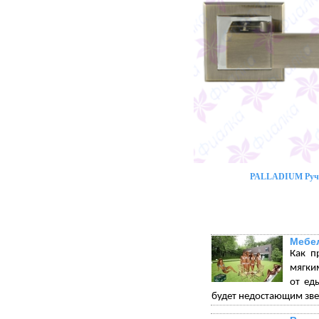
PALLADIUM Ручк
Мебел
Как п
мягки
от ед
будет недостающим зве