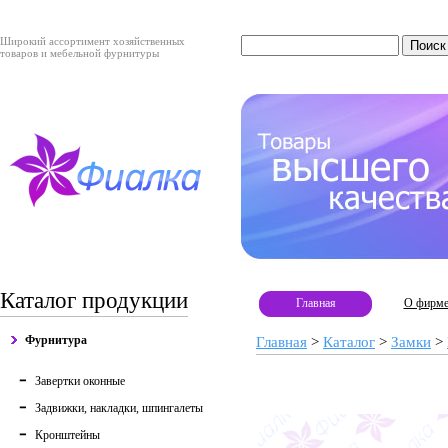
Широкий ассортимент хозяйственных
товаров и мебельной фурнитуры
Каталог продукции
Главная
О фирм
Фурнитура
Главная
>
Каталог
>
Замки
>
Завертки оконные
Задвижки, накладки, шпингалеты
Кронштейны