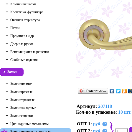
Крючки вешалки
Крепежная фурнитура
Оконная фурнитура
Петли
Проушины и др.
Дверные ручки
Вентиляционные решётки
Скобяные изделия
Замки
Замки висячие
Поделиться…
Замки врезные
Замки гаражные
Артикул:
207118
Замки накладные
Кол-во в упаковке:
10 шт.
Замки защелки
ОПТ 1:
руб.
Цилиндровые механизмы
?
ОПТ 2:
руб.
?
Ручки дверные раздельные