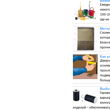
Важно
Ежедн
некот
100-20
где не
Мета
Сложн
котор
Безус
прочн
Как у
Дверн
основ
просл
подве
больш
Выбо
Гараж
варьи
килог
изделий – обеспечивать