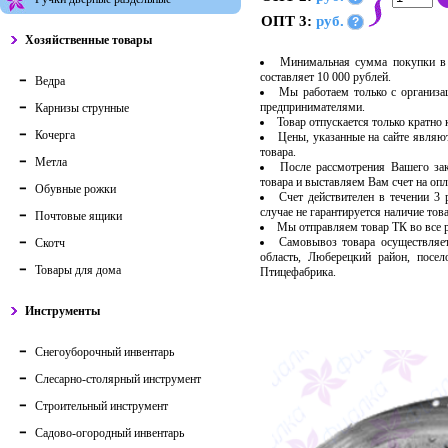
ОПТ 3:
руб.
?
Хозяйственные товары
Минимальная сумма покупки в 
составляет 10 000 рублей.
Ведра
Мы работаем только с организ
предпринимателями.
Карнизы струнные
Товар отпускается только кратно
Кочерга
Цены, указанные на сайте являю
товара.
Метла
После рассмотрения Вашего за
товара и выставляем Вам счет на опл
Обувные рожки
Счет действителен в течении 3
случае не гарантируется наличие тов
Почтовые ящики
Мы отправляем товар ТК во все
Самовывоз товара осуществляет
Скотч
область, Люберецкий район, посе
Товары для дома
Птицефабрика.
Инструменты
Снегоуборочный инвентарь
Слесарно-столярный инструмент
Строительный инструмент
Садово-огородный инвентарь