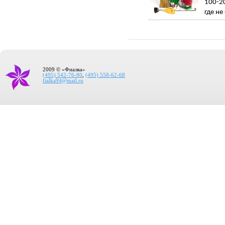
100-20
где не
2009 © «Фиалка»
(495) 542-76-80
,
(495) 558-62-68
fialka94@mail.ru