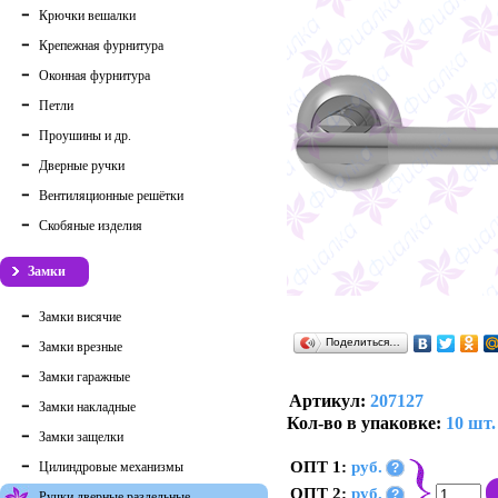
Крючки вешалки
Крепежная фурнитура
Оконная фурнитура
Петли
Проушины и др.
Дверные ручки
Вентиляционные решётки
Скобяные изделия
Замки
Замки висячие
Поделиться…
Замки врезные
Замки гаражные
Артикул:
207127
Замки накладные
Кол-во в упаковке:
10 шт.
Замки защелки
ОПТ 1:
руб.
Цилиндровые механизмы
?
ОПТ 2:
руб.
?
Ручки дверные раздельные