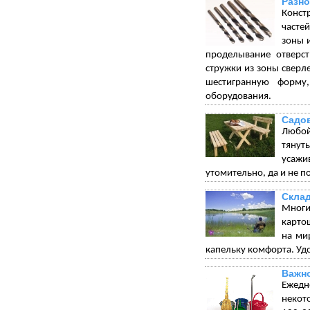
Разно
Конст
часте
зоны 
проделывание отверст
стружки из зоны сверл
шестигранную форму
оборудования.
Садо
Любой
тянуть
усажи
утомительно, да и не по
Склад
Многи
карто
на ми
капельку комфорта. Удо
Важно
Ежедн
некот