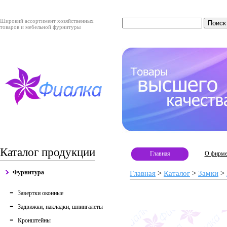
Широкий ассортимент хозяйственных
товаров и мебельной фурнитуры
Каталог продукции
Главная
О фирм
Фурнитура
Главная
>
Каталог
>
Замки
>
Завертки оконные
Задвижки, накладки, шпингалеты
Кронштейны