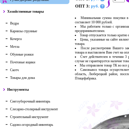
ОПТ 3:
руб.
?
Хозяйственные товары
Минимальная сумма покупки в 
составляет 10 000 рублей.
Ведра
Мы работаем только с организ
предпринимателями.
Карнизы струнные
Товар отпускается только кратно
Кочерга
Цены, указанные на сайте являю
товара.
Метла
После рассмотрения Вашего за
товара и выставляем Вам счет на опл
Обувные рожки
Счет действителен в течении 3
случае не гарантируется наличие тов
Почтовые ящики
Мы отправляем товар ТК во все
Самовывоз товара осуществляет
Скотч
область, Люберецкий район, посе
Товары для дома
Птицефабрика.
Инструменты
Снегоуборочный инвентарь
Слесарно-столярный инструмент
Строительный инструмент
Садово-огородный инвентарь