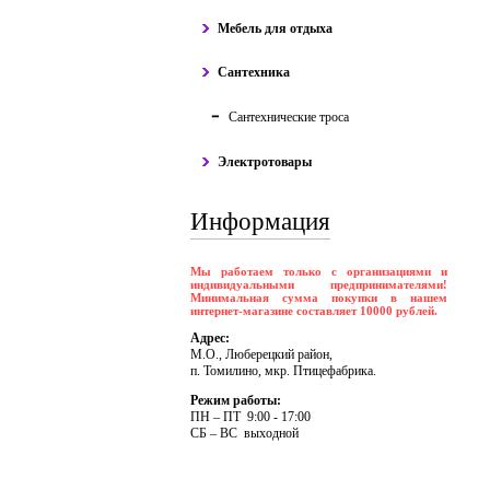
Мебель для отдыха
Сантехника
Сантехнические троса
Электротовары
Информация
Мы работаем только с организациями и
индивидуальными предпринимателями!
Минимальная сумма покупки в нашем
интернет-магазине составляет 10000 рублей.
Адрес:
М.О., Люберецкий район,
п. Томилино, мкр. Птицефабрика.
Режим работы:
ПH – ПT 9:00 - 17:00
CБ – BC выходной