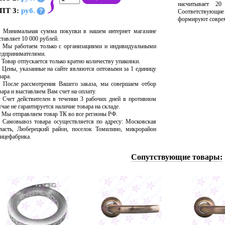
насчитывает 20
ПТ 3:
руб.
?
Соответствующи
формируют соврем
Минимальная сумма покупки в нашем интернет магазине
ставляет 10 000 рублей.
Мы работаем только с организациями и индивидуальными
едпринимателями.
Товар отпускается только кратно количеству упаковки.
Цены, указанные на сайте являются оптовыми за 1 единицу
вара.
После рассмотрения Вашего заказа, мы совершаем отбор
вара и выставляем Вам счет на оплату.
Счет действителен в течении 3 рабочих дней в противном
учае не гарантируется наличие товара на складе.
Мы отправляем товар ТК во все регионы РФ.
Самовывоз товара осуществляется по адресу: Московская
ласть, Люберецкий район, поселок Томилино, микрорайон
ицефабрика.
Сопутствующие товары: