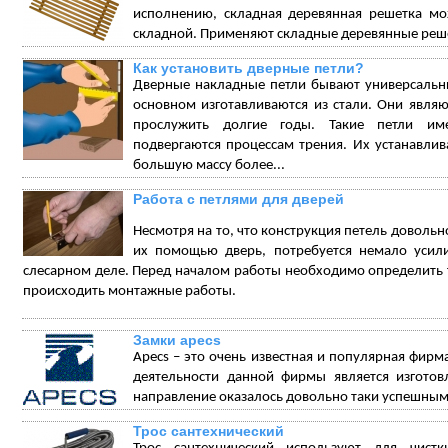
исполнению, складная деревянная решетка мож
складной. Применяют складные деревянные решет
Как установить дверные петли?
Дверные накладные петли бывают универсальн
основном изготавливаются из стали. Они явля
прослужить долгие годы. Такие петли име
подвергаются процессам трения. Их устанавли
большую массу более...
Работа с петлями для дверей
Несмотря на то, что конструкция петель довольно
их помощью дверь, потребуется немало усил
слесарном деле. Перед началом работы необходимо определить тип 
происходить монтажные работы.
Замки apecs
Apecs – это очень известная и популярная фирм
деятельности данной фирмы является изготов
направление оказалось довольно таки успешным
Трос сантехнический