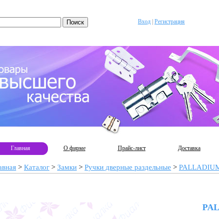
Вход
|
Регистрация
Главная
О фирме
Прайс-лист
Доставка
авная
>
Каталог
>
Замки
>
Ручки дверные раздельные
>
PALLADIU
PAL