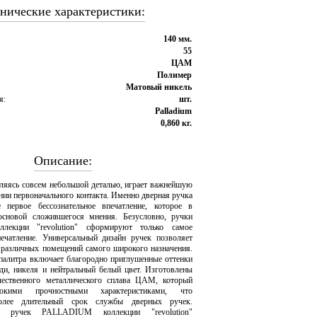
нические характеристики:
140 мм.
55
ЦАМ
Полимер
Матовый никель
я:
шт.
Palladium
0,860 кг.
Описание:
вляясь совсем небольшой деталью, играет важнейшую
нии первоначального контакта. Именно дверная ручка
е первое бессознательное впечатление, которое в
основой сложившегося мнения. Безусловно, ручки
екции "revolution" сформируют только самое
ечатление. Универсальный дизайн ручек позволяет
 различных помещений самого широкого назначения.
 палитра включает благородно приглушенные оттенки
еди, никеля и нейтральный белый цвет. Изготовлены
чественного металлического сплава ЦАМ, который
сокими прочностными характеристиками, что
более длительный срок службы дверных ручек.
 ручек PALLADIUM коллекции "revolution"