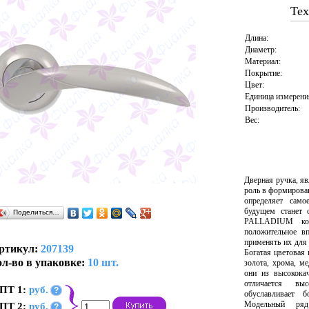
Тех
Длина:
Диаметр:
Материал:
Покрытие:
Цвет:
Единица измерени
Производитель:
Вес:
Дверная ручка, я
роль в формирова
определяет само
будущем станет 
Поделиться…
PALLADIUM колл
положительное вп
применять их для
ртикул:
207139
Богатая цветовая
л-во в упаковке:
10 шт.
золота, хрома, м
они из высокока
отличается вы
ПТ 1:
руб.
?
обуславливает 
Модельный ряд
ПТ 2:
руб.
?