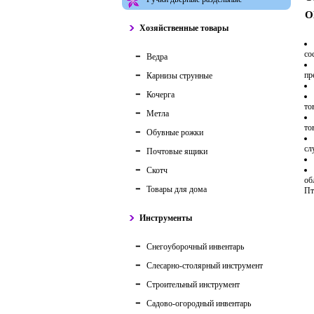
О
Хозяйственные товары
со
Ведра
пр
Карнизы струнные
Кочерга
то
Метла
то
Обувные рожки
сл
Почтовые ящики
Скотч
об
Товары для дома
Пт
Инструменты
Снегоуборочный инвентарь
Слесарно-столярный инструмент
Строительный инструмент
Садово-огородный инвентарь