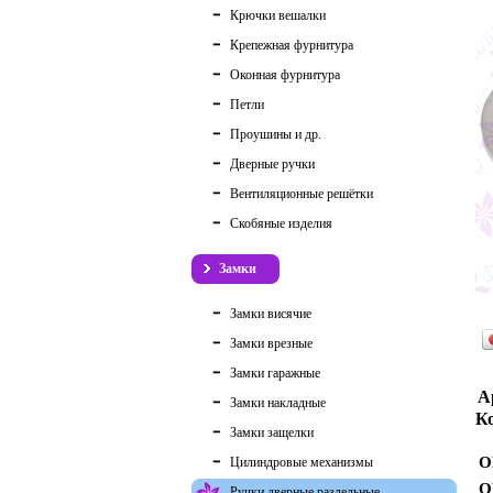
Крючки вешалки
Крепежная фурнитура
Оконная фурнитура
Петли
Проушины и др.
Дверные ручки
Вентиляционные решётки
Скобяные изделия
Замки
Замки висячие
Замки врезные
Замки гаражные
А
Замки накладные
Ко
Замки защелки
О
Цилиндровые механизмы
О
Ручки дверные раздельные