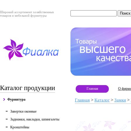
Широкий ассортимент хозяйственных
товаров и мебельной фурнитуры
Каталог продукции
Главная
О фирм
Фурнитура
Главная
>
Каталог
>
Замки
>
Завертки оконные
Задвижки, накладки, шпингалеты
Кронштейны