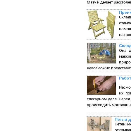
глазу и делает рассто
Преим
Склад
отдых
помощ
на гал
Склад
Она д
макси
приро
невозможно представит
Работ
Несмот
их по
слесарном деле. Перед 
происходить монтажны
Петли 
Петли м
открыва