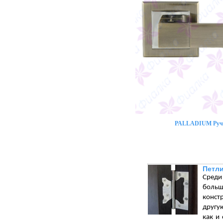
PALLADIUM Ручк
Петли
Среди
больш
конст
другу
как и