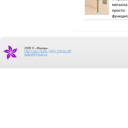
металла.
просто:
функцион
2009 © «Фиалка»
(495) 542-76-80
,
(495) 558-62-68
fialka94@mail.ru