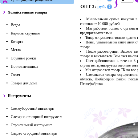
ОПТ 3:
руб.
?
Хозяйственные товары
Минимальная сумма покупки в 
составляет 10 000 рублей.
Ведра
Мы работаем только с организ
предпринимателями.
Карнизы струнные
Товар отпускается только кратно
Кочерга
Цены, указанные на сайте являю
товара.
Метла
После рассмотрения Вашего за
товара и выставляем Вам счет на опл
Обувные рожки
Счет действителен в течении 3
случае не гарантируется наличие тов
Почтовые ящики
Мы отправляем товар ТК во все
Самовывоз товара осуществляет
Скотч
область, Люберецкий район, посе
Товары для дома
Птицефабрика.
Инструменты
Снегоуборочный инвентарь
Слесарно-столярный инструмент
Строительный инструмент
Садово-огородный инвентарь