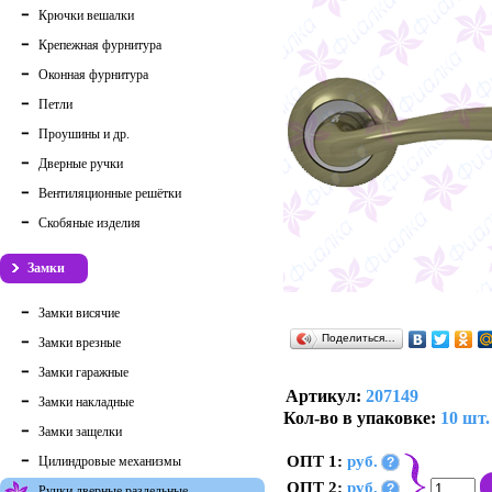
Крючки вешалки
Крепежная фурнитура
Оконная фурнитура
Петли
Проушины и др.
Дверные ручки
Вентиляционные решётки
Скобяные изделия
Замки
Замки висячие
Поделиться…
Замки врезные
Замки гаражные
Артикул:
207149
Замки накладные
Кол-во в упаковке:
10 шт.
Замки защелки
ОПТ 1:
руб.
Цилиндровые механизмы
?
ОПТ 2:
руб.
?
Ручки дверные раздельные