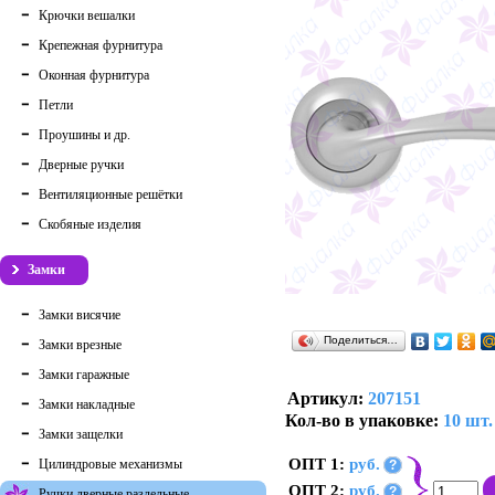
Крючки вешалки
Крепежная фурнитура
Оконная фурнитура
Петли
Проушины и др.
Дверные ручки
Вентиляционные решётки
Скобяные изделия
Замки
Замки висячие
Поделиться…
Замки врезные
Замки гаражные
Артикул:
207151
Замки накладные
Кол-во в упаковке:
10 шт.
Замки защелки
ОПТ 1:
руб.
Цилиндровые механизмы
?
ОПТ 2:
руб.
?
Ручки дверные раздельные