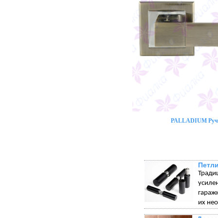
PALLADIUM Ручк
Петли
Тради
усиле
гараж
их не