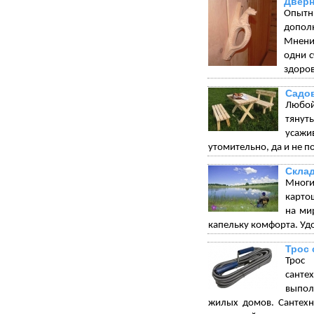
Дверн
Опытн
допол
Мнения
одни с
здоров
Садо
Любой
тянуть
усажи
утомительно, да и не по
Склад
Многи
карто
на ми
капельку комфорта. Удо
Трос 
Трос 
санте
выпол
жилых домов. Сантехн