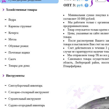
ОПТ 3:
руб.
?
Хозяйственные товары
Минимальная сумма покупки в 
составляет 10 000 рублей.
Ведра
Мы работаем только с организ
предпринимателями.
Карнизы струнные
Товар отпускается только кратно
Кочерга
Цены, указанные на сайте являю
товара.
Метла
После рассмотрения Вашего за
товара и выставляем Вам счет на опл
Обувные рожки
Счет действителен в течении 3
случае не гарантируется наличие тов
Почтовые ящики
Мы отправляем товар ТК во все
Самовывоз товара осуществляет
Скотч
область, Люберецкий район, посе
Товары для дома
Птицефабрика.
Инструменты
Снегоуборочный инвентарь
Слесарно-столярный инструмент
Строительный инструмент
Садово-огородный инвентарь