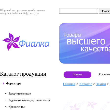
Широкий ассортимент хозяйственных
товаров и мебельной фурнитуры
Каталог продукции
Главная
О фирм
Фурнитура
Главная
>
Каталог
>
Замки
>
Завертки оконные
Задвижки, накладки, шпингалеты
Кронштейны