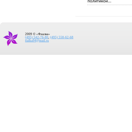
политикой...
2009 © «Фиалка»
(495) 542-76-80
,
(495) 558-62-68
fialka94@mail.ru