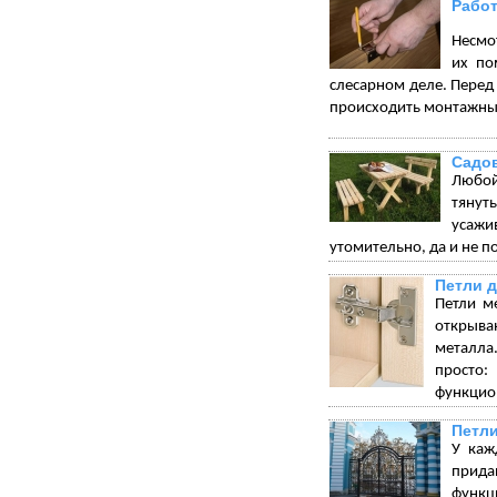
Работ
Несмот
их по
слесарном деле. Перед 
происходить монтажны
Садо
Любой
тянуть
усажи
утомительно, да и не по
Петли 
Петли м
открыва
металла.
просто:
функцион
Петли
У каж
прида
функц