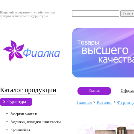
Широкий ассортимент хозяйственных
товаров и мебельной фурнитуры
Каталог продукции
Главная
О фирм
Фурнитура
Главная
>
Каталог
>
Фурнит
Завертки оконные
Задвижки, накладки, шпингалеты
Кронштейны