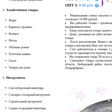
ОПТ 3:
0,00 руб.
?
Хозяйственные товары
Минимальная сумма покупки в 
составляет 10 000 рублей.
Ведра
Мы работаем только с организ
предпринимателями.
Карнизы струнные
Товар отпускается только кратно
Кочерга
Цены, указанные на сайте являю
товара.
Метла
После рассмотрения Вашего за
товара и выставляем Вам счет на опл
Обувные рожки
Счет действителен в течении 3
случае не гарантируется наличие тов
Почтовые ящики
Мы отправляем товар ТК во все
Самовывоз товара осуществляет
Скотч
область, Люберецкий район, посе
Товары для дома
Птицефабрика.
Инструменты
Снегоуборочный инвентарь
Слесарно-столярный инструмент
Строительный инструмент
Садово-огородный инвентарь