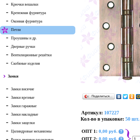
Крючки вешалки
Крепежная фурнитура
Оконная фурнитура
Петли
Проушины и др.
Дверные ручки
Вентиляционные решётки
Скобяные изделия
Замки
Замки висячие
Поделиться…
Замки врезные
Замки гаражные
Артикул:
107227
Замки накладные
Кол-во в упаковке:
50 шт.
Замки защелки
ОПТ 1:
0,00 руб.
Цилиндровые механизмы
?
ОПТ 2:
0,00 руб.
?
Ручки дверные раздельные