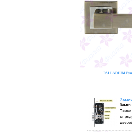
PALLADIUM Ручк
Замо
Замоч
Такж
опред
дверей