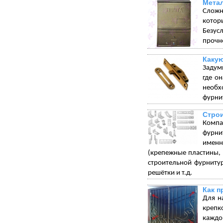
Мета
Сложн
котор
Безус
прочн
Какую
Задумы
где о
необх
фурнит
Стро
Компа
фурни
именн
(крепежные пластины, 
строительной фурниту
решётки и т.д.
Как п
Для н
крепк
каждо