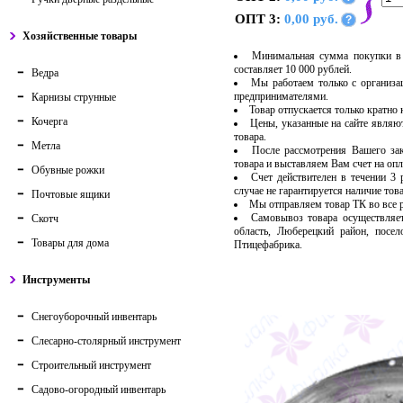
ОПТ 3:
0,00 руб.
?
Хозяйственные товары
Минимальная сумма покупки в 
составляет 10 000 рублей.
Ведра
Мы работаем только с организ
предпринимателями.
Карнизы струнные
Товар отпускается только кратно
Кочерга
Цены, указанные на сайте являю
товара.
Метла
После рассмотрения Вашего за
товара и выставляем Вам счет на опл
Обувные рожки
Счет действителен в течении 3
случае не гарантируется наличие тов
Почтовые ящики
Мы отправляем товар ТК во все
Самовывоз товара осуществляет
Скотч
область, Люберецкий район, посе
Товары для дома
Птицефабрика.
Инструменты
Снегоуборочный инвентарь
Слесарно-столярный инструмент
Строительный инструмент
Садово-огородный инвентарь