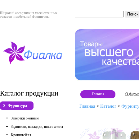
Широкий ассортимент хозяйственных
товаров и мебельной фурнитуры
Каталог продукции
Главная
О фирм
Фурнитура
Главная
>
Каталог
>
Фурнит
Завертки оконные
Задвижки, накладки, шпингалеты
Кронштейны