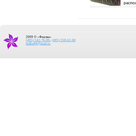
распо
2009 © «Фиалка»
(495) 542-76-80
,
(495) 558-62-68
fialka94@mail.ru