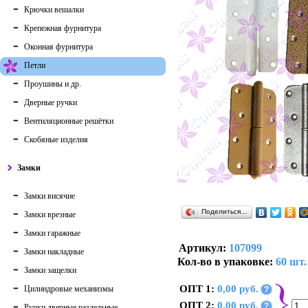
Крючки вешалки
Крепежная фурнитура
Оконная фурнитура
Петли
Проушины и др.
Дверные ручки
Вентиляционные решётки
Скобяные изделия
Замки
Замки висячие
Поделиться…
Замки врезные
Замки гаражные
Артикул:
107099
Замки накладные
Кол-во в упаковке:
60 шт.
Замки защелки
ОПТ 1:
0,00 руб.
Цилиндровые механизмы
?
ОПТ 2:
0,00 руб.
?
Ручки дверные раздельные