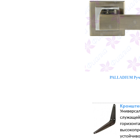
PALLADIUM Ручк
Кронште
Универса
служащей 
горизонт
высокопр
устойчи