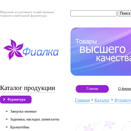
Широкий ассортимент хозяйственных
товаров и мебельной фурнитуры
Каталог продукции
Главная
О фирм
Фурнитура
Главная
>
Каталог
>
Фурнит
Завертки оконные
Задвижки, накладки, шпингалеты
Кронштейны