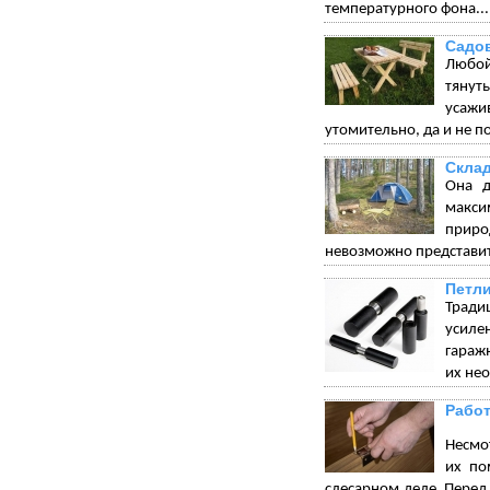
температурного фона...
Садо
Любой
тянуть
усажи
утомительно, да и не по
Склад
Она д
макси
приро
невозможно представит
Петли
Тради
усиле
гараж
их не
Работ
Несмот
их по
слесарном деле. Перед 