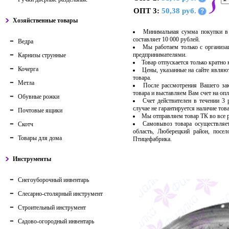
ОПТ 3:
50,38 руб.
?
Хозяйственные товары
Минимальная сумма покупки в 
составляет 10 000 рублей.
Ведра
Мы работаем только с организ
предпринимателями.
Карнизы струнные
Товар отпускается только кратно
Кочерга
Цены, указанные на сайте являю
товара.
Метла
После рассмотрения Вашего за
товара и выставляем Вам счет на опл
Обувные рожки
Счет действителен в течении 3
случае не гарантируется наличие тов
Почтовые ящики
Мы отправляем товар ТК во все
Самовывоз товара осуществляет
Скотч
область, Люберецкий район, посе
Товары для дома
Птицефабрика.
Инструменты
Снегоуборочный инвентарь
Слесарно-столярный инструмент
Строительный инструмент
Садово-огородный инвентарь