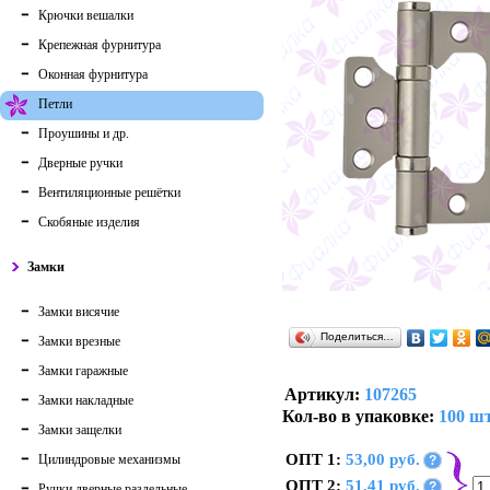
Крючки вешалки
Крепежная фурнитура
Оконная фурнитура
Петли
Проушины и др.
Дверные ручки
Вентиляционные решётки
Скобяные изделия
Замки
Замки висячие
Поделиться…
Замки врезные
Замки гаражные
Артикул:
107265
Замки накладные
Кол-во в упаковке:
100 шт
Замки защелки
ОПТ 1:
53,00 руб.
Цилиндровые механизмы
?
ОПТ 2:
51,41 руб.
?
Ручки дверные раздельные