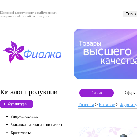
Широкий ассортимент хозяйственных
товаров и мебельной фурнитуры
Каталог продукции
Главная
О фирм
Фурнитура
Главная
>
Каталог
>
Фурнит
Завертки оконные
Задвижки, накладки, шпингалеты
Кронштейны