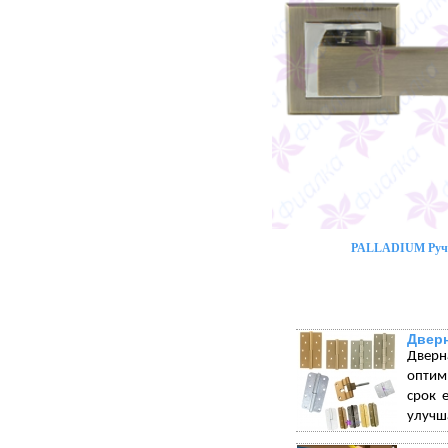
PALLADIUM Ручк
Двер
Дверн
оптим
срок 
улучша