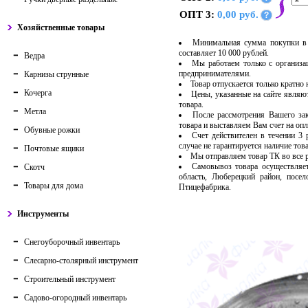
ОПТ 3:
0,00 руб.
?
Хозяйственные товары
Минимальная сумма покупки в 
составляет 10 000 рублей.
Ведра
Мы работаем только с организ
предпринимателями.
Карнизы струнные
Товар отпускается только кратно
Кочерга
Цены, указанные на сайте являю
товара.
Метла
После рассмотрения Вашего за
товара и выставляем Вам счет на опл
Обувные рожки
Счет действителен в течении 3
случае не гарантируется наличие тов
Почтовые ящики
Мы отправляем товар ТК во все
Самовывоз товара осуществляет
Скотч
область, Люберецкий район, посе
Товары для дома
Птицефабрика.
Инструменты
Снегоуборочный инвентарь
Слесарно-столярный инструмент
Строительный инструмент
Садово-огородный инвентарь