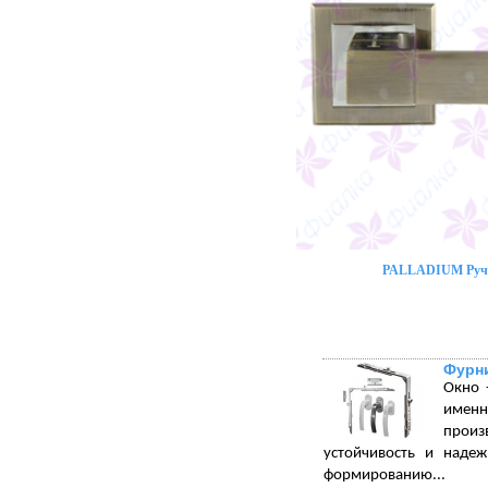
PALLADIUM Ручк
Фурни
Окно 
именн
произ
устойчивость и надеж
формированию...