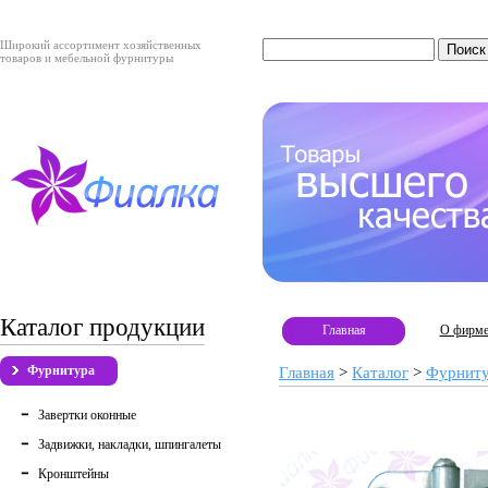
Широкий ассортимент хозяйственных
товаров и мебельной фурнитуры
Каталог продукции
Главная
О фирм
Фурнитура
Главная
>
Каталог
>
Фурнит
Завертки оконные
Задвижки, накладки, шпингалеты
Кронштейны