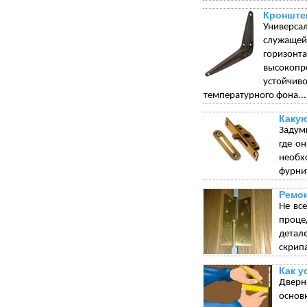
Кронште
Универса
служащей 
горизонт
высокопр
устойчи
температурного фона...
Какую
Задумы
где о
необх
фурнит
Ремон
Не вс
проце
детал
скрип
Как у
Дверн
основ