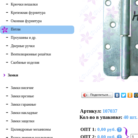
Крючки вешалки
Крепежная фурнитура
Оконная фурнитура
Петли
Проушины и др.
Дверные ручки
Вентиляционные решётки
Скобяные изделия
Замки
Замки висячие
Поделиться…
Замки врезные
Замки гаражные
Артикул:
107037
Замки накладные
Кол-во в упаковке:
40 шт.
Замки защелки
ОПТ 1:
0,00 руб.
Цилиндровые механизмы
?
ОПТ 2:
0,00 руб.
?
Ручки дверные раздельные