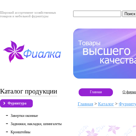
Широкий ассортимент хозяйственных
товаров и мебельной фурнитуры
Каталог продукции
Главная
О фирм
Фурнитура
Главная
>
Каталог
>
Фурнит
Завертки оконные
Задвижки, накладки, шпингалеты
Кронштейны