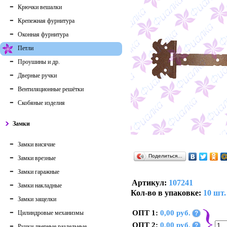
Крючки вешалки
Крепежная фурнитура
Оконная фурнитура
Петли
Проушины и др.
Дверные ручки
Вентиляционные решётки
Скобяные изделия
Замки
Замки висячие
Поделиться…
Замки врезные
Замки гаражные
Артикул:
107241
Замки накладные
Кол-во в упаковке:
10 шт.
Замки защелки
ОПТ 1:
0,00 руб.
Цилиндровые механизмы
?
ОПТ 2:
0,00 руб.
?
Ручки дверные раздельные