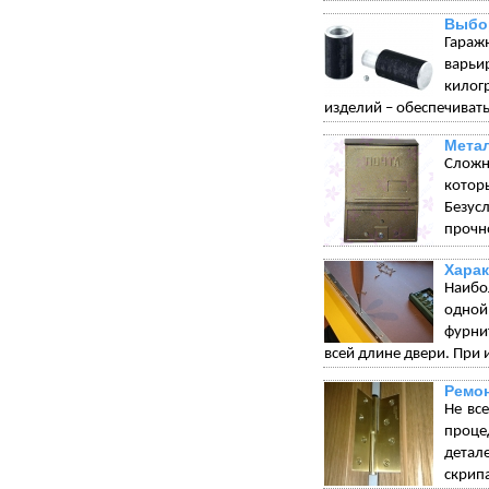
Выбо
Гараж
варьи
килог
изделий – обеспечивать
Мета
Сложн
котор
Безус
прочн
Харак
Наибо
одной
фурни
всей длине двери. При 
Ремон
Не вс
проце
детал
скрип