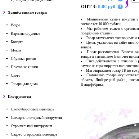
ОПТ 3:
0,00 руб.
?
Хозяйственные товары
Минимальная сумма покупки в 
составляет 10 000 рублей.
Ведра
Мы работаем только с организ
предпринимателями.
Карнизы струнные
Товар отпускается только кратно
Кочерга
Цены, указанные на сайте являю
товара.
Метла
После рассмотрения Вашего за
товара и выставляем Вам счет на опл
Обувные рожки
Счет действителен в течении 3
случае не гарантируется наличие тов
Почтовые ящики
Мы отправляем товар ТК во все
Самовывоз товара осуществляет
Скотч
область, Люберецкий район, посе
Товары для дома
Птицефабрика.
Инструменты
Снегоуборочный инвентарь
Слесарно-столярный инструмент
Строительный инструмент
Садово-огородный инвентарь