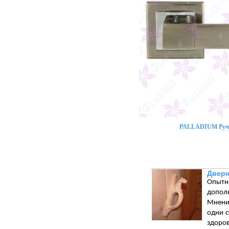
PALLADIUM Ручк
Дверн
Опытн
допол
Мнения
одни с
здоров