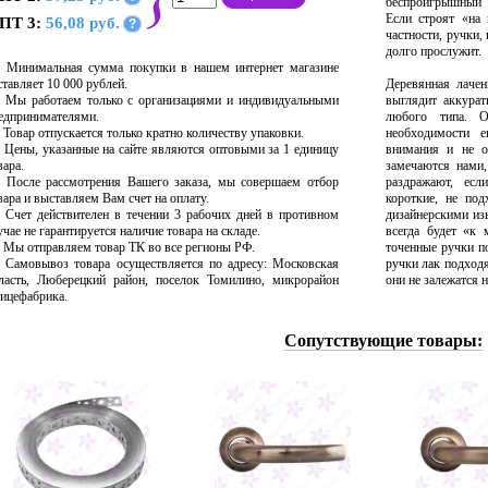
беспроигрышный 
Если строят «на 
ПТ 3:
56,08 руб.
?
частности, ручки,
долго прослужит.
Минимальная сумма покупки в нашем интернет магазине
ставляет 10 000 рублей.
Деревянная лачен
Мы работаем только с организациями и индивидуальными
выглядит аккурат
едпринимателями.
любого типа. 
Товар отпускается только кратно количеству упаковки.
необходимости е
Цены, указанные на сайте являются оптовыми за 1 единицу
внимания и не о
вара.
замечаются нами
После рассмотрения Вашего заказа, мы совершаем отбор
раздражают, есл
вара и выставляем Вам счет на оплату.
короткие, не по
Счет действителен в течении 3 рабочих дней в противном
дизайнерскими из
учае не гарантируется наличие товара на складе.
всегда будет «к 
Мы отправляем товар ТК во все регионы РФ.
точенные ручки п
Самовывоз товара осуществляется по адресу: Московская
ручки лак подход
ласть, Люберецкий район, поселок Томилино, микрорайон
они не залежатся н
ицефабрика.
Сопутствующие товары: