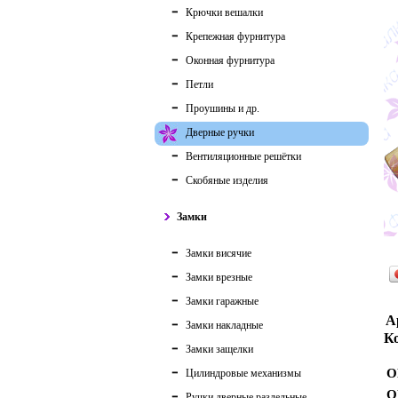
Крючки вешалки
Крепежная фурнитура
Оконная фурнитура
Петли
Проушины и др.
Дверные ручки
Вентиляционные решётки
Скобяные изделия
Замки
Замки висячие
Замки врезные
Замки гаражные
А
Замки накладные
Ко
Замки защелки
О
Цилиндровые механизмы
О
Ручки дверные раздельные