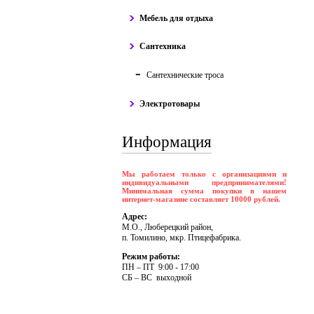
Мебель для отдыха
Сантехника
Сантехнические троса
Электротовары
Информация
Мы работаем только с организациями и
индивидуальными предпринимателями!
Минимальная сумма покупки в нашем
интернет-магазине составляет 10000 рублей.
Адрес:
М.О., Люберецкий район,
п. Томилино, мкр. Птицефабрика.
Режим работы:
ПH – ПT 9:00 - 17:00
CБ – BC выходной