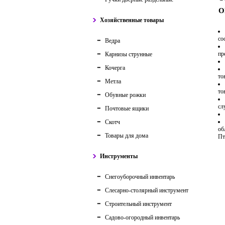
О
Хозяйственные товары
со
Ведра
пр
Карнизы струнные
Кочерга
то
Метла
то
Обувные рожки
сл
Почтовые ящики
Скотч
об
Товары для дома
Пт
Инструменты
Снегоуборочный инвентарь
Слесарно-столярный инструмент
Строительный инструмент
Садово-огородный инвентарь