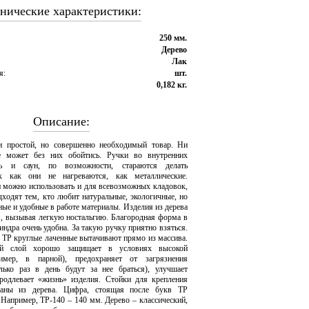
нические характеристики:
250 мм.
Дерево
Лак
я:
шт.
0,182 кг.
Описание:
и простой, но совершенно необходимый товар. Ни
е может без них обойтись. Ручки во внутренних
ь и саун, по возможности, стараются делать
к как они не нагреваются, как металлические.
 можно использовать и для всевозможных кладовок,
дходят тем, кто любит натуральные, экологичные, но
ные и удобные в работе материалы. Изделия из дерева
, вызывая легкую ностальгию. Благородная форма в
индра очень удобна. За такую ручку приятно взяться.
 ТР круглые лаченные вытачивают прямо из массива.
й слой хорошо защищает в условиях высокой
имер, в парной), предохраняет от загрязнения
олько раз в день будут за нее браться), улучшает
родлевает «жизнь» изделия. Стойки для крепления
ланы из дерева. Цифра, стоящая после букв ТР
 Например, ТР-140 – 140 мм. Дерево – классический,