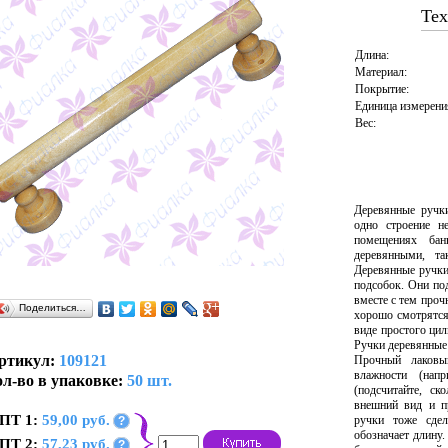
Тех
Длина:
Материал:
Покрытие:
Единица измерени
Вес:
Деревянные ручк
одно строение н
помещениях бан
деревянными, та
Деревянные ручки
подсобок. Они по
вместе с тем проч
Поделиться…
хорошо смотрятся
виде простого цил
Ручки деревянные
ртикул:
109121
Прочный лаковы
влажности (напр
л-во в упаковке:
50 шт.
(подсчитайте, ск
внешний вид и п
ПТ 1:
59,00 руб.
ручки тоже сде
?
обозначает длину.
ПТ 2:
57,23 руб.
?