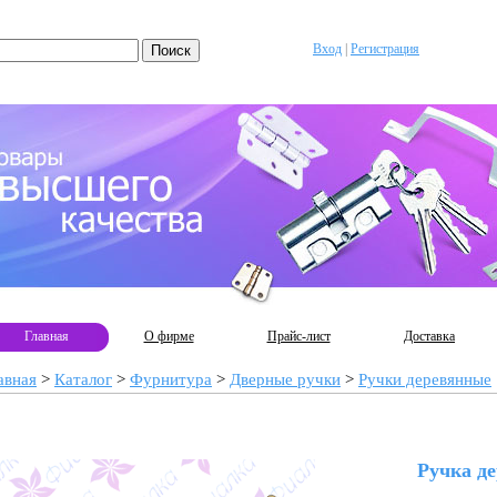
Вход
|
Регистрация
Главная
О фирме
Прайс-лист
Доставка
авная
>
Каталог
>
Фурнитура
>
Дверные ручки
>
Ручки деревянные
Ручка д