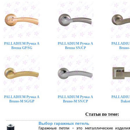
PALLADIUM Ручка A
PALLADIUM Ручка A
PALLADIU
Brezza GP/SG
Brezza SN/CP
Bruno
PALLADIUM Ручка A
PALLADIUM Ручка A
PALLADIU
Bruno-M SG/GP
Bruno-M SN/CP
Dakot
Статьи по теме:
Выбор гаражных петель
Гаражные петли – это металлические издели