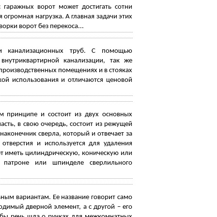
с гаражных ворот может достигать сотни
огромная нагрузка. А главная задачи этих
орки ворот без перекоса...
ки канализационных труб. С помощью
 внутриквартирной канализации, так же
 производственных помещениях и в стояках
кой использования и отличаются ценовой
м принципе и состоит из двух основных
асть, в свою очередь, состоит из режущей
наконечник сверла, который и отвечает за
отверстия и используется для удаления
жет иметь цилиндрическую, коническую или
в патроне или шпинделе сверлильного
ным вариантам. Ее название говорит само
ходимый дверной элемент, а с другой – его
и бы речь шла о ручках для межкомнатных