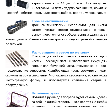
варьироваться от 14 до 50 мм. Поскольку ве
килограмм, на петли удерживающие их, ложиться 
изделий – обеспечивать надежность работы ворот и удерживать ств
Трос сантехнический
Трос сантехнический используют для чист
сантехнических тросов осуществляют очистку
выполняется очистка в общественных зданиях, в
жилых домов. Сантехнические троса обладают разной специфи
политикой...
Разновидности сверл по металлу
Конструкция любого сверла основана на одно
частей – режущей части и хвостовика. Режущая ч
зоны и калибрующей части. Режущая зона – это 
проделывание отверстия. Калибрующая часть формирует края 
стружки из зоны сверления. Что касается хвостовика, то оно мо
шестигранную форму, и используется крепления сверла 
оборудования.
Потайные ручки
Потайная ручка для погреба будет самым идеаль
за себя, с одной стороны – это все тот же необ
наличие не так явно заметно, скажем, как есл