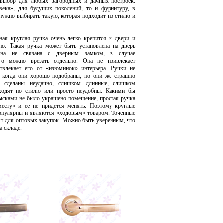
выбор для любых загородных и дачных построек.
века», для будущих поколений, то и фурнитуру, в
 нужно выбирать такую, которая подходит по стилю и
ная круглая ручка очень легко крепится к двери и
но. Такая ручка может быть установлена на дверь
Она не связана с дверным замком, в случае
го можно врезать отдельно. Она не привлекает
твлекает его от «изюминок» интерьера. Ручки не
, когда они хорошо подобраны, но они же страшно
и сделаны неудачно, слишком длинные, слишком
дходят по стилю или просто неудобны. Какими бы
ысками не было украшено помещение, простая ручка
месту» и ее не придется менять. Поэтому круглые
опулярны и являются «ходовым» товаром. Точенные
ят для оптовых закупок. Можно быть уверенным, что
а складе.