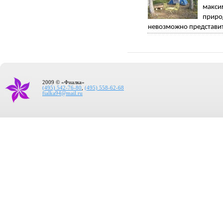
макси
приро
невозможно представит
2009 © «Фиалка»
(495) 542-76-80
,
(495) 558-62-68
fialka94@mail.ru