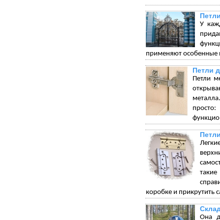
Петли
У каж
прида
функц
применяют особенные п
Петли 
Петли м
открыва
металла.
просто:
функцион
Петли
Легки
верхн
самос
такие
справ
коробке и прикрутить с
Склад
Она д