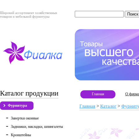
Широкий ассортимент хозяйственных
товаров и мебельной фурнитуры
Каталог продукции
Главная
О фирм
Фурнитура
Главная
>
Каталог
>
Фурнит
Завертки оконные
Задвижки, накладки, шпингалеты
Кронштейны