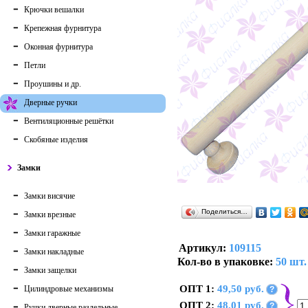
Крючки вешалки
Крепежная фурнитура
Оконная фурнитура
Петли
Проушины и др.
Дверные ручки
Вентиляционные решётки
Скобяные изделия
Замки
Замки висячие
Поделиться…
Замки врезные
Замки гаражные
Артикул:
109115
Замки накладные
Кол-во в упаковке:
50 шт.
Замки защелки
ОПТ 1:
49,50 руб.
Цилиндровые механизмы
?
ОПТ 2:
48,01 руб.
?
Ручки дверные раздельные