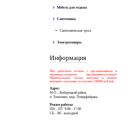
Мебель для отдыха
Сантехника
Сантехнические троса
Электротовары
Информация
Мы работаем только с организациями и
индивидуальными предпринимателями!
Минимальная сумма покупки в нашем
интернет-магазине составляет 10000 рублей.
Адрес:
М.О., Люберецкий район,
п. Томилино, мкр. Птицефабрика.
Режим работы:
ПH – ПT 9:00 - 17:00
CБ – BC выходной