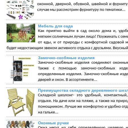
оконной, дверной, обувной, швейной и фурниту
случае мы рассмотрим фурнитуру по тематики...
Мебель для сада
Как приятно выйти в сад около дома и, удоб
мягким солнечным лучам лицо! Поужинать с семьё
от еды, и от природы с комфортной садовой м
будет недостающим звеном активного отдыха с друзьями. Вкусный
Замочно-скобяные изделия
Замочно-скобяные изделия соединяют оконные
Также с помощью замочно-скобяных издел
определенные изделия. Замочно-скобяные изд
дверей и окон. В ассортименте...
Преимущества складного деревянного шез
Складной шезлонг- это удобный, компактный
отдыхе. На даче или на пляже, а также на прир
помощником. Лучше же комфортно и удобно отдых
на гальке...
Оконные ручки
Окна несут на себе определённую целевую н