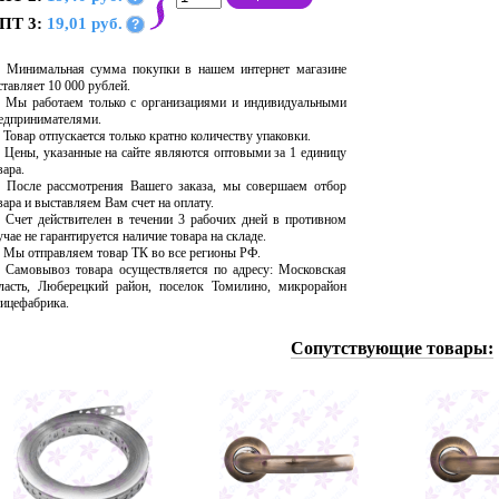
ПТ 3:
19,01 руб.
?
Минимальная сумма покупки в нашем интернет магазине
ставляет 10 000 рублей.
Мы работаем только с организациями и индивидуальными
едпринимателями.
Товар отпускается только кратно количеству упаковки.
Цены, указанные на сайте являются оптовыми за 1 единицу
вара.
После рассмотрения Вашего заказа, мы совершаем отбор
вара и выставляем Вам счет на оплату.
Счет действителен в течении 3 рабочих дней в противном
учае не гарантируется наличие товара на складе.
Мы отправляем товар ТК во все регионы РФ.
Самовывоз товара осуществляется по адресу: Московская
ласть, Люберецкий район, поселок Томилино, микрорайон
ицефабрика.
Сопутствующие товары: