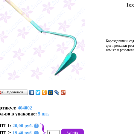
Тех
Бороздовички са
для прополки рас
комьев и разравни
Поделиться…
ртикул:
404002
л-во в упаковке:
5 шт.
ПТ 1:
20,00 руб.
?
ПТ 2:
19,40 руб.
?