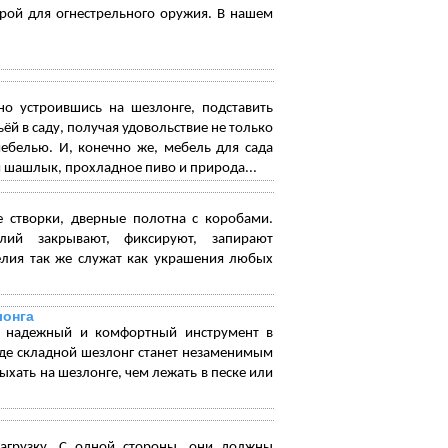
рой для огнестрельного оружия. В нашем
но устроившись на шезлонге, подставить
й в саду, получая удовольствие не только
ебелью. И, конечно же, мебель для сада
 шашлык, прохладное пиво и природа...
 створки, дверные полотна с коробами.
ий закрывают, фиксируют, запирают
елия так же служат как украшения любых
лонга
, надежный и комфортный инструмент в
оде складной шезлонг станет незаменимым
ать на шезлонге, чем лежать в песке или
агрузку. С одной стороны, они должны