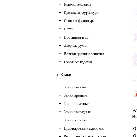
Крючки вешалки
Крепежная фурнитура
Оконная фурнитура
Петли
Проушины и др.
Дверные ручки
Вентиляционные решётки
Скобяные изделия
Замки
Замки висячие
Замки врезные
Замки гаражные
А
Замки накладные
Ко
Замки защелки
О
Цилиндровые механизмы
О
Ручки дверные раздельные