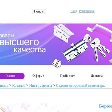
Вход
|
Регистрация
Главная
О фирме
Прайс-лист
Доставка
авная
>
Каталог
>
Инструменты
>
Садово-огородный инвентарь
Бороз