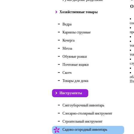
О
Хозяйственные товары
со
Ведра
пр
Карнизы струнные
Кочерга
то
Метла
то
Обувные рожки
сл
Почтовые ящики
Скотч
об
Товары для дома
Пт
Инструменты
Снегоуборочный инвентарь
Слесарно-столярный инструмент
Строительный инструмент
Садово-огородный инвентарь