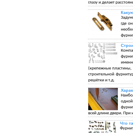
глазу и делает рассто
Какую
Задумы
где о
необх
фурнит
Стро
Компа
фурни
именн
(крепежные пластины, 
строительной фурниту
решётки и т.д.
Харак
Наибо
одной
фурни
всей длине двери. При 
Что т
Фурни