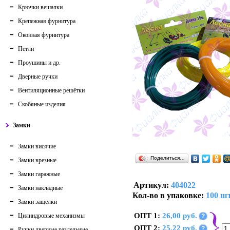
Крючки вешалки
Крепежная фурнитура
Оконная фурнитура
Петли
Проушины и др.
Дверные ручки
Вентиляционные решётки
Скобяные изделия
Замки
Замки висячие
Поделиться…
Замки врезные
Замки гаражные
Артикул:
404022
Замки накладные
Кол-во в упаковке:
100 шт
Замки защелки
ОПТ 1:
26,00 руб.
Цилиндровые механизмы
?
ОПТ 2:
25,22 руб.
?
Ручки дверные раздельные