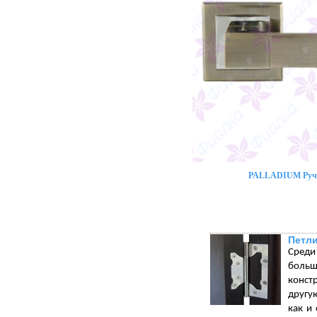
PALLADIUM Ручк
Петли
Среди
больш
конст
другу
как и