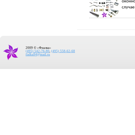
оконно
случае
2009 © «Фиалка»
(495) 542-76-80
,
(495) 558-62-68
fialka94@mail.ru