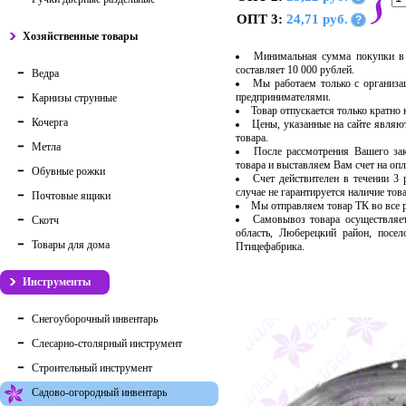
ОПТ 3:
24,71 руб.
?
Хозяйственные товары
Минимальная сумма покупки в 
составляет 10 000 рублей.
Ведра
Мы работаем только с организ
предпринимателями.
Карнизы струнные
Товар отпускается только кратно
Кочерга
Цены, указанные на сайте являю
товара.
Метла
После рассмотрения Вашего за
товара и выставляем Вам счет на опл
Обувные рожки
Счет действителен в течении 3
случае не гарантируется наличие тов
Почтовые ящики
Мы отправляем товар ТК во все
Самовывоз товара осуществляет
Скотч
область, Люберецкий район, посе
Товары для дома
Птицефабрика.
Инструменты
Снегоуборочный инвентарь
Слесарно-столярный инструмент
Строительный инструмент
Садово-огородный инвентарь