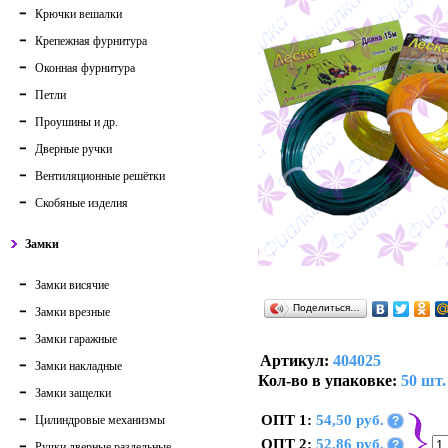
Крючки вешалки
Крепежная фурнитура
Оконная фурнитура
Петли
Проушины и др.
Дверные ручки
Вентиляционные решётки
Скобяные изделия
Замки
Замки висячие
Поделиться…
Замки врезные
Замки гаражные
Артикул:
404025
Замки накладные
Кол-во в упаковке:
50 шт.
Замки защелки
ОПТ 1:
54,50 руб.
Цилиндровые механизмы
?
ОПТ 2:
52,86 руб.
?
Ручки дверные раздельные