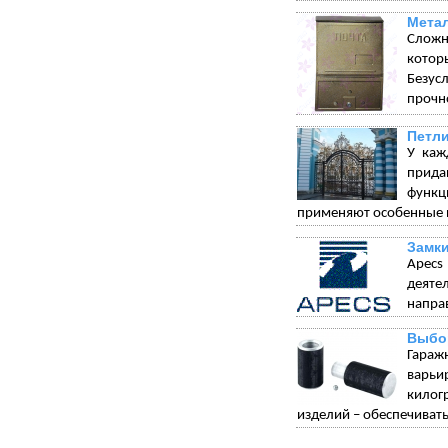
Мета
Сложн
котор
Безус
прочн
Петли
У каж
прида
функц
применяют особенные п
Замки
Apecs
деяте
напра
Выбо
Гараж
варьи
килог
изделий – обеспечивать