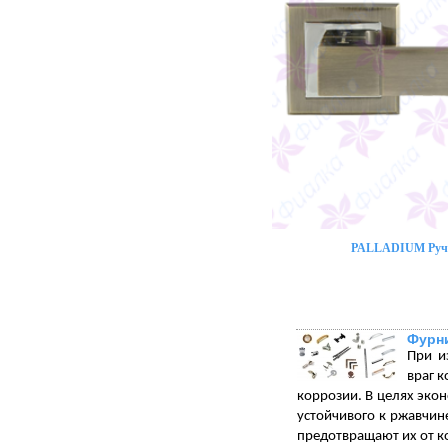
PALLADIUM Ручк
Фурни
При и
враг 
коррозии. В целях экон
устойчивого к ржавчи
предотвращают их от к