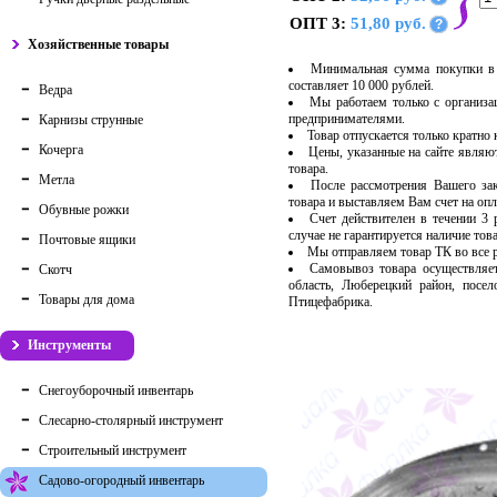
ОПТ 3:
51,80 руб.
?
Хозяйственные товары
Минимальная сумма покупки в 
составляет 10 000 рублей.
Ведра
Мы работаем только с организ
предпринимателями.
Карнизы струнные
Товар отпускается только кратно
Кочерга
Цены, указанные на сайте являю
товара.
Метла
После рассмотрения Вашего за
товара и выставляем Вам счет на опл
Обувные рожки
Счет действителен в течении 3
случае не гарантируется наличие тов
Почтовые ящики
Мы отправляем товар ТК во все
Самовывоз товара осуществляет
Скотч
область, Люберецкий район, посе
Товары для дома
Птицефабрика.
Инструменты
Снегоуборочный инвентарь
Слесарно-столярный инструмент
Строительный инструмент
Садово-огородный инвентарь