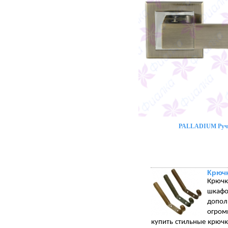
PALLADIUM Ручк
Крюч
Крючк
шкафо
допол
огром
купить стильные крюч