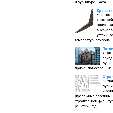
и фурнитуре шкафа...
Кронште
Универса
служащей 
горизонт
высокопр
устойчи
температурного фона...
Петли
У каж
прида
функц
применяют особенные п
Стро
Компа
фурни
именн
(крепежные пластины, 
строительной фурниту
решётки и т.д.