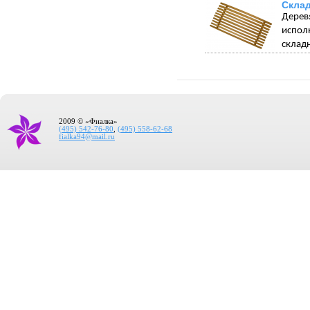
Склад
Дерев
испол
склад
2009 © «Фиалка»
(495) 542-76-80
,
(495) 558-62-68
fialka94@mail.ru