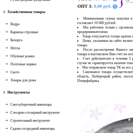
ОПТ 3:
0,00 руб.
?
Хозяйственные товары
Минимальная сумма покупки в 
составляет 10 000 рублей.
Ведра
Мы работаем только с организ
предпринимателями.
Карнизы струнные
Товар отпускается только кратно
Кочерга
Цены, указанные на сайте являю
товара.
Метла
После рассмотрения Вашего за
товара и выставляем Вам счет на опл
Обувные рожки
Счет действителен в течении 3
случае не гарантируется наличие тов
Почтовые ящики
Мы отправляем товар ТК во все
Самовывоз товара осуществляет
Скотч
область, Люберецкий район, посе
Товары для дома
Птицефабрика.
Инструменты
Снегоуборочный инвентарь
Слесарно-столярный инструмент
Строительный инструмент
Садово-огородный инвентарь