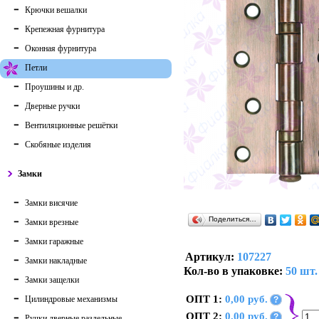
Крючки вешалки
Крепежная фурнитура
Оконная фурнитура
Петли
Проушины и др.
Дверные ручки
Вентиляционные решётки
Скобяные изделия
Замки
Замки висячие
Поделиться…
Замки врезные
Замки гаражные
Артикул:
107227
Замки накладные
Кол-во в упаковке:
50 шт.
Замки защелки
ОПТ 1:
0,00 руб.
Цилиндровые механизмы
?
ОПТ 2:
0,00 руб.
?
Ручки дверные раздельные