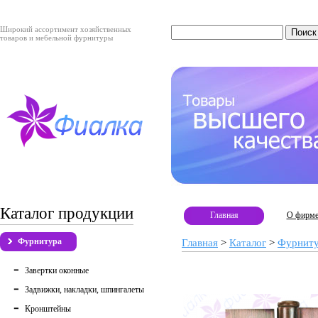
Широкий ассортимент хозяйственных
товаров и мебельной фурнитуры
Каталог продукции
Главная
О фирм
Фурнитура
Главная
>
Каталог
>
Фурнит
Завертки оконные
Задвижки, накладки, шпингалеты
Кронштейны