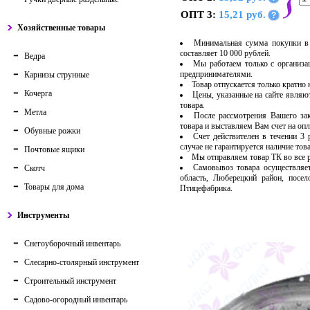
ОПТ 3:
15,21 руб.
?
Хозяйственные товары
Минимальная сумма покупки в 
составляет 10 000 рублей.
Ведра
Мы работаем только с организ
предпринимателями.
Карнизы струнные
Товар отпускается только кратно
Кочерга
Цены, указанные на сайте являю
товара.
Метла
После рассмотрения Вашего за
товара и выставляем Вам счет на опл
Обувные рожки
Счет действителен в течении 3
случае не гарантируется наличие тов
Почтовые ящики
Мы отправляем товар ТК во все
Самовывоз товара осуществляет
Скотч
область, Люберецкий район, посе
Товары для дома
Птицефабрика.
Инструменты
Снегоуборочный инвентарь
Слесарно-столярный инструмент
Строительный инструмент
Садово-огородный инвентарь