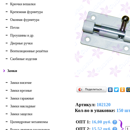
Крючки вешалки
Крепежная фурнитура
Оконная фурнитура
Петли
Проушины и др.
Дверные ручки
Вентиляционные решётки
Скобяные изделия
Замки
Замки висячие
Поделиться…
Замки врезные
Замки гаражные
Артикул:
102120
Замки накладные
Кол-во в упаковке:
150 шт
Замки защелки
ОПТ 1:
16,00 руб.
Цилиндровые механизмы
?
ОПТ 2:
15,52 руб.
?
Ручки дверные раздельные