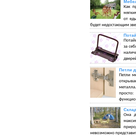
Мебел
Как п
мягки
от ед
будет недостающим зве
Пота
Потай
за себ
налич
дверей
Петли 
Петли м
открыва
металла.
просто:
функцион
Склад
Она д
макси
приро
невозможно представит