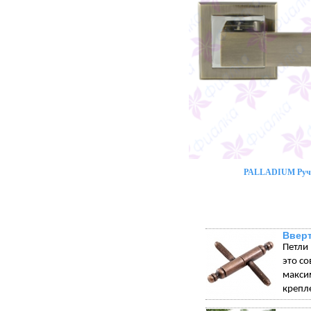
PALLADIUM Ручк
Вверт
Петли
это с
макси
крепле