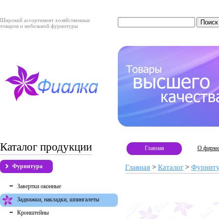
Широкий ассортимент хозяйственных
товаров и мебельной фурнитуры
Каталог продукции
Главная
О фирм
Фурнитура
Главная
>
Каталог
>
Фурнит
Завертки оконные
Задвижки, накладки, шпингалеты
Кронштейны