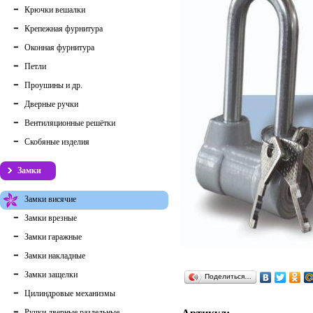
Крючки вешалки
Крепежная фурнитура
Оконная фурнитура
Петли
Проушины и др.
Дверные ручки
Вентиляционные решётки
Скобяные изделия
Замки
Замки висячие
Замки врезные
Замки гаражные
Замки накладные
Замки защелки
Поделиться…
Цилиндровые механизмы
Ручки дверные раздельные