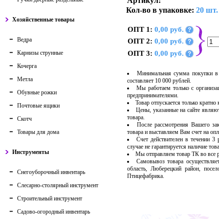
Артикул:
Кол-во в упаковке:
20 шт.
Хозяйственные товары
ОПТ 1:
0,00 руб.
?
Ведра
ОПТ 2:
0,00 руб.
?
Карнизы струнные
ОПТ 3:
0,00 руб.
?
Кочерга
Минимальная сумма покупки в 
Метла
составляет 10 000 рублей.
Мы работаем только с организ
Обувные рожки
предпринимателями.
Товар отпускается только кратно
Почтовые ящики
Цены, указанные на сайте являю
товара.
Скотч
После рассмотрения Вашего за
Товары для дома
товара и выставляем Вам счет на опл
Счет действителен в течении 3
случае не гарантируется наличие тов
Инструменты
Мы отправляем товар ТК во все
Самовывоз товара осуществляет
область, Люберецкий район, посе
Снегоуборочный инвентарь
Птицефабрика.
Слесарно-столярный инструмент
Строительный инструмент
Садово-огородный инвентарь