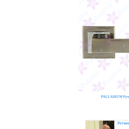
PALLADIUM Ручк
Устан