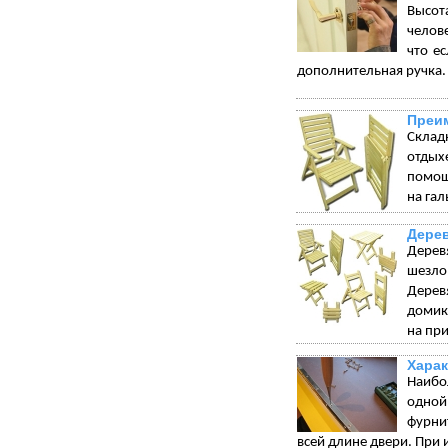
Высот
челове
что е
дополнительная ручка.
Преим
Склад
отдых
помощ
на гал
Дере
Дерев
шезло
Дерев
домик
на при
Харак
Наибо
одной
фурни
всей длине двери. При 