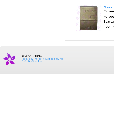
Мета
Сложн
котор
Безус
прочн
2009 © «Фиалка»
(495) 542-76-80
,
(495) 558-62-68
fialka94@mail.ru