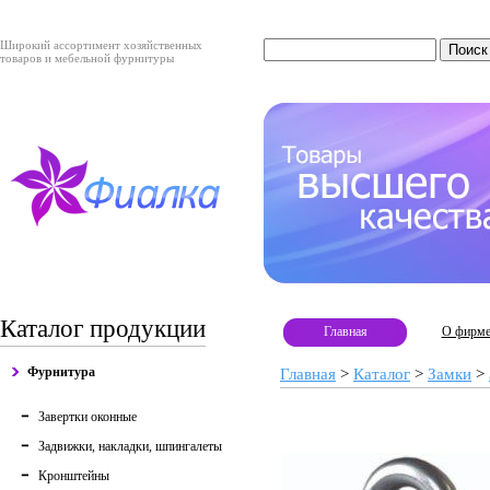
Широкий ассортимент хозяйственных
товаров и мебельной фурнитуры
Каталог продукции
Главная
О фирм
Фурнитура
Главная
>
Каталог
>
Замки
>
Завертки оконные
Задвижки, накладки, шпингалеты
Кронштейны