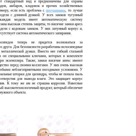
 стандартный вид и предназначены для охраны
ладов, амбаров, кладовок и прочих хозяйственных
меру, если есть проблема с
проушинами
, то лучше
модели с длинной дужкой. У всех замков чугунный
каждая модель имеет автоматическую систему
ужна высокая степень защиты, то висячие замки apecs
дели с кодовым замком. У них латунный корпус и,
отсутствует система автоматического запирания.
осипедов теперь не придется волноваться за
го друга. Для безопасности разработаны велосипедные
 металлической дужки. Вместо нее гибкий стальной
ся он специальными ключами, которых в комплекте
три экземпляра. Также, замки висячие апекс имеют
ество перед своими коллегами. У них очень высокая
 любыми неблагоприятными погодными условиями. У
иальные шторки для цилиндра, чтобы не попала пыль
отверстия для вывода влаги. Это защищает корпус
ния. К тому же им не страшна коррозия. Навесные
ный высокотехнологичный продукт, который обеспечит
нужного объекта.