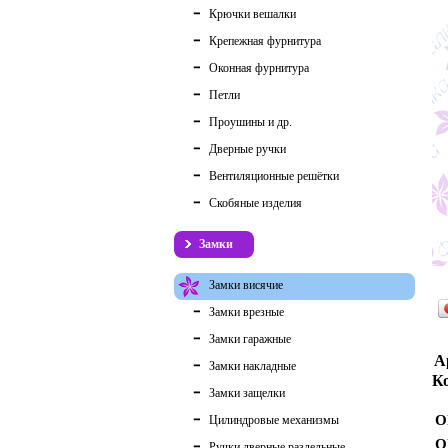
Крючки вешалки
Крепежная фурнитура
Оконная фурнитура
Петли
Проушины и др.
Дверные ручки
Вентиляционные решётки
Скобяные изделия
Замки
Замки висячие
Замки врезные
Замки гаражные
А
Замки накладные
Ко
Замки защелки
О
Цилиндровые механизмы
О
Ручки дверные раздельные