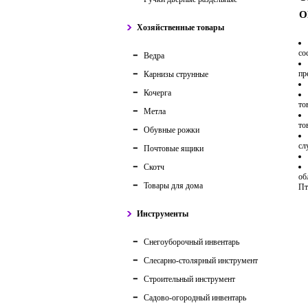
О
Хозяйственные товары
со
Ведра
пр
Карнизы струнные
Кочерга
то
Метла
то
Обувные рожки
сл
Почтовые ящики
Скотч
об
Товары для дома
Пт
Инструменты
Снегоуборочный инвентарь
Слесарно-столярный инструмент
Строительный инструмент
Садово-огородный инвентарь