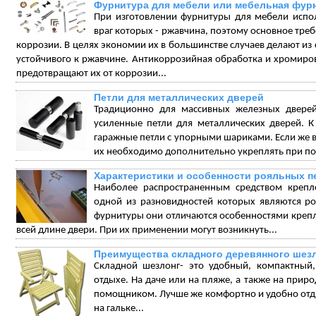
Фурнитура для мебели или мебельная фур
При изготовлении фурнитуры для мебели испо
враг которых - ржавчина, поэтому основное треб
коррозии. В целях экономии их в большинстве случаев делают из 
устойчивого к ржавчине. Антикоррозийная обработка и хромиро
предотвращают их от коррозии...
Петли для металлических дверей
Традиционно для массивных железных дверей
усиленные петли для металлических дверей. 
гаражные петли с упорными шариками. Если же в
их необходимо дополнительно укреплять при по
Характеристики и особенности рояльных п
Наиболее распространенным средством крепл
одной из разновидностей которых являются р
фурнитуры они отличаются особенностями крепл
всей длине двери. При их применении могут возникнуть...
Преимущества складного деревянного шез
Складной шезлонг- это удобный, компактный
отдыхе. На даче или на пляже, а также на прир
помощником. Лучше же комфортно и удобно отдых
на гальке...