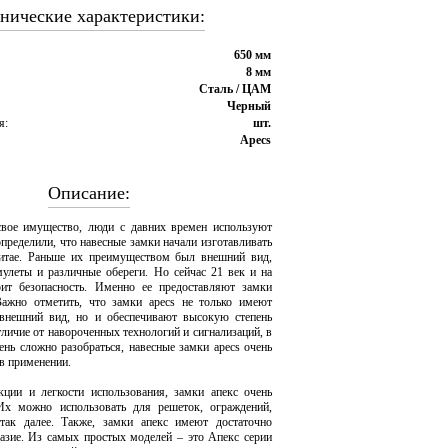
нические характеристики:
650 мм
8 мм
Сталь / ЦАМ
Черный
я:
шт.
Apecs
Описание:
свое имущество, люди с давних времен используют
пределили, что навесные замки начали изготавливать
итае. Раньше их преимуществом был внешний вид,
мулеты и различные обереги. Но сейчас 21 век и на
оит безопасность. Именно ее предоставляют замки
Важно отметить, что замки apecs не только имеют
 внешний вид, но и обеспечивают высокую степень
тличие от навороченных технологий и сигнализаций, в
ень сложно разобраться, навесные замки apecs очень
 в применении.
кции и легкости использования, замки апекс очень
Их можно использовать для решеток, ограждений,
 так далее. Также, замки апекс имеют достаточно
азие. Из самых простых моделей – это Апекс серии