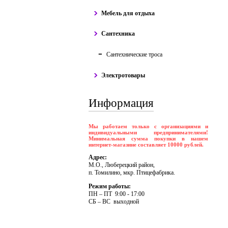
Мебель для отдыха
Сантехника
Сантехнические троса
Электротовары
Информация
Мы работаем только с организациями и
индивидуальными предпринимателями!
Минимальная сумма покупки в нашем
интернет-магазине составляет 10000 рублей.
Адрес:
М.О., Люберецкий район,
п. Томилино, мкр. Птицефабрика.
Режим работы:
ПH – ПT 9:00 - 17:00
CБ – BC выходной