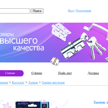
Вход
|
Регистрация
Главная
О фирме
Прайс-лист
Доставка
авная
>
Каталог
>
Замки
>
Замки висячие
Замок 