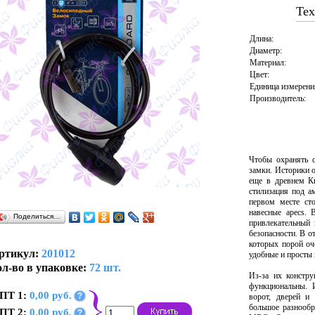
Тех
Длина:
Диаметр:
Материал:
Цвет:
Единица измерени
Производитель:
Чтобы охранять 
замки. Историки о
еще в древнем К
стилизация под а
первом месте ст
навесные apecs. 
Поделиться…
привлекательный
безопасности. В о
которых порой оч
ртикул:
201012
удобные и просты
л-во в упаковке:
72 шт.
Из-за их констру
функциональны. 
ПТ 1:
0,00 руб.
?
ворот, дверей и
большое разнообр
ПТ 2:
0,00 руб.
?